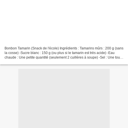
Bonbon Tamarin (Snack de l'école) Ingrédients : Tamarins mûrs : 200 g (sans
la cosse) -Sucre blanc : 150 g (ou plus si le tamarin est très acide) -Eau
chaude : Une petite quantité (seulement 2 cuillères à soupe) -Sel : Une toute
petite pincée Préparation...