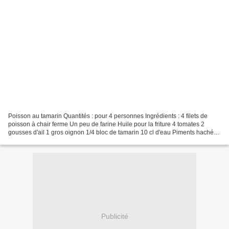
Poisson au tamarin Quantités : pour 4 personnes Ingrédients : 4 filets de
poisson à chair ferme Un peu de farine Huile pour la friture 4 tomates 2
gousses d'ail 1 gros oignon 1/4 bloc de tamarin 10 cl d'eau Piments hachés
(facultatif) Quelques feuilles...
Publicité