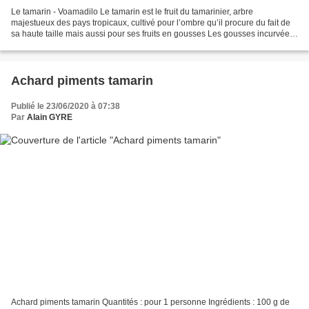
Le tamarin - Voamadilo Le tamarin est le fruit du tamarinier, arbre
majestueux des pays tropicaux, cultivé pour l’ombre qu’il procure du fait de
sa haute taille mais aussi pour ses fruits en gousses Les gousses incurvées
légèrement duveteuses, de 10 à...
Achard piments tamarin
Publié le 23/06/2020 à 07:38
Par
Alain GYRE
Achard piments tamarin Quantités : pour 1 personne Ingrédients : 100 g de