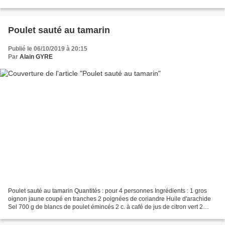
Il est connu dans le monde pour...
Poulet sauté au tamarin
Publié le 06/10/2019 à 20:15
Par
Alain GYRE
Poulet sauté au tamarin Quantités : pour 4 personnes Ingrédients : 1 gros
oignon jaune coupé en tranches 2 poignées de coriandre Huile d'arachide
Sel 700 g de blancs de poulet émincés 2 c. à café de jus de citron vert 2
gousses d'ail pilées 2 petits piments...