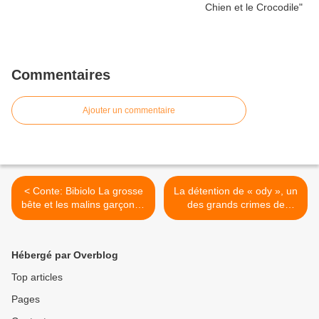
Commentaires
Ajouter un commentaire
< Conte: Bibiolo La grosse
La détention de « ody », un
bête et les malins garçons -
des grands crimes de
Jeanne de Longchamps
l’Imerina >
Hébergé par Overblog
Top articles
Pages