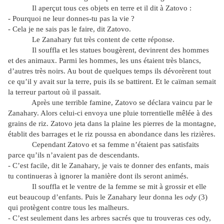
Il aperçut tous ces objets en terre et il dit à Zatovo :
- Pourquoi ne leur donnes-tu pas la vie ?
- Cela je ne sais pas le faire, dit Zatovo.
Le Zanahary fut très content de cette réponse.
Il souffla et les statues bougèrent, devinrent des hommes
et des animaux. Parmi les hommes, les uns étaient très blancs,
d’autres très noirs. Au bout de quelques temps ils dévorèrent tout
ce qu’il y avait sur la terre, puis ils se battirent. Et le caïman semait
la terreur partout où il passait.
Après une terrible famine, Zatovo se déclara vaincu par le
Zanahary. Alors celui-ci envoya une pluie torrentielle mêlée à des
grains de riz. Zatovo jeta dans la plaine les pierres de la montagne,
établit des barrages et le riz poussa en abondance dans les rizières.
Cependant Zatovo et sa femme n’étaient pas satisfaits
parce qu’ils n’avaient pas de descendants.
- C’est facile, dit le Zanahary, je vais te donner des enfants, mais
tu continueras à ignorer la manière dont ils seront animés.
Il souffla et le ventre de la femme se mit à grossir et elle
eut beaucoup d’enfants. Puis le Zanahary leur donna les
ody
(3)
qui protègent contre tous les malheurs.
- C’est seulement dans les arbres sacrés que tu trouveras ces ody,