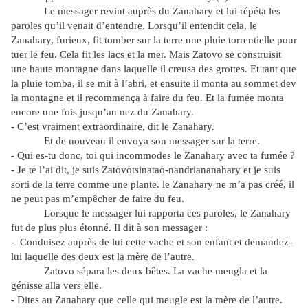
Le messager revint auprès du Zanahary et lui répéta les
paroles qu’il venait d’entendre. Lorsqu’il entendit cela, le
Zanahary, furieux, fit tomber sur la terre une pluie torrentielle pour
tuer le feu. Cela fit les lacs et la mer. Mais Zatovo se construisit
une haute montagne dans laquelle il creusa des grottes. Et tant que
la pluie tomba, il se mit à l’abri, et ensuite il monta au sommet dev
la montagne et il recommença à faire du feu. Et la fumée monta
encore une fois jusqu’au nez du Zanahary.
- C’est vraiment extraordinaire, dit le Zanahary.
Et de nouveau il envoya son messager sur la terre.
- Qui es-tu donc, toi qui incommodes le Zanahary avec ta fumée ?
- Je te l’ai dit, je suis Zatovotsinatao-nandriananahary et je suis
sorti de la terre comme une plante. le Zanahary ne m’a pas créé, il
ne peut pas m’empêcher de faire du feu.
Lorsque le messager lui rapporta ces paroles, le Zanahary
fut de plus plus étonné. Il dit à son messager :
- Conduisez auprès de lui cette vache et son enfant et demandez-
lui laquelle des deux est la mère de l’autre.
Zatovo sépara les deux bêtes. La vache meugla et la
génisse alla vers elle.
- Dites au Zanahary que celle qui meugle est la mère de l’autre.