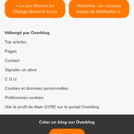
< Le prix Women for
Manorina : un nouveau
Change discerné à une
réseau de distribution de
malgache
Holcim >
Hébergé par Overblog
Top articles
Pages
Contact
Signaler un abus
C.G.U.
Cookies et données personnelles
Préférences cookies
Voir le profil de Alain GYRE sur le portail Overblog
Créer un blog sur Overblog