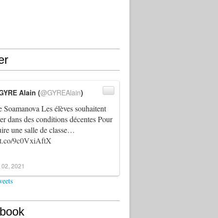
er
GYRE Alain (
@GYREAlain
)
 Soamanova Les élèves souhaitent
ller dans des conditions décentes Pour
uire une salle de classe…
//t.co/9c0VxiAftX
 02, 2021
weets
book