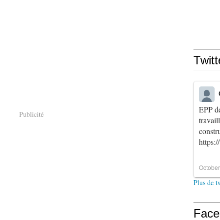
Twitt
EPP de
Publicité
travai
constr
https:
October
Plus de t
Face