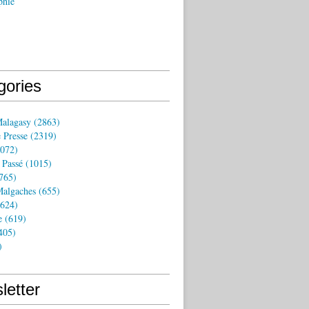
phie
gories
Malagasy
(2863)
 Presse
(2319)
072)
 Passé
(1015)
765)
algaches
(655)
624)
e
(619)
405)
)
letter