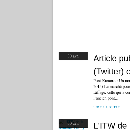
30 avr.
Article p
(Twitter)
Pont Kamoro : Un nouv
2015) Le marché pour l
Eiffage, celle qui a co
l’ancien pont,...
LIRE LA SUITE
30 avr.
L'ITW de 