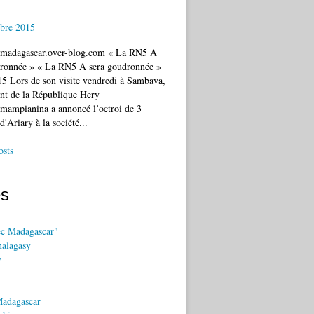
bre 2015
c.madagascar.over-blog.com « La RN5 A
dronnée » « La RN5 A sera goudronnée »
5 Lors de son visite vendredi à Sambava,
ent de la République Hery
mampianina a annoncé l’octroi de 3
d'Ariary à la société...
osts
s
ec Madagascar"
malagasy
y
Madagascar