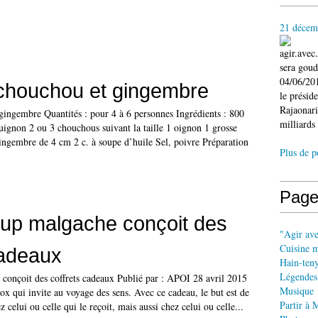
21 décem
agir.ave
sera gou
04/06/201
chouchou et gingembre
le présid
Rajaonari
ingembre Quantités : pour 4 à 6 personnes Ingrédients : 800
milliards 
ignon 2 ou 3 chouchous suivant la taille 1 oignon 1 grosse
ingembre de 4 cm 2 c. à soupe d’huile Sel, poivre Préparation
Plus de p
Page
 up malgache conçoit des
"Agir av
Cuisine 
cadeaux
Hain-ten
Légendes
 conçoit des coffrets cadeaux Publié par : APOI 28 avril 2015
Musique
x qui invite au voyage des sens. Avec ce cadeau, le but est de
Partir à 
 celui ou celle qui le reçoit, mais aussi chez celui ou celle...