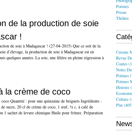
Photogra
Poèmes
Presse
Théâtre
n de la production de soie
scar !
Caté
uction de soie à Madagascar ! (27-04-2015) Que ce soit de la
soie d’élevage, la production de soie à Madagascar est en
Cuisine 
uis quelques années. La soie, une filière en pleine régression à
Revue De
Contes
(1
Notes Du
Poèmes
(
Poèmes M
Histoire
(
à la crème de coco
Economi
Culture
(
 coco Quantité : pour une quinzaine de beignets Ingrédients :
Plat
(405
 de sucre, 20 cl de crème de coco, 1 œuf, ½ c. à café de
u 1 sachet de levure chimique Huile pour friture. Préparation
News