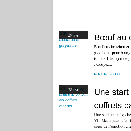
29 avr.
Bœuf au 
Bœuf au chouchou et g
g de bœuf pour bourgu
tomate 1 tronçon de g
: Coupez...
LIRE LA SUITE
28 avr.
Une start
coffrets 
Une start up malgache
Vip Madagascar : la Bo
créer de l’émotion chez