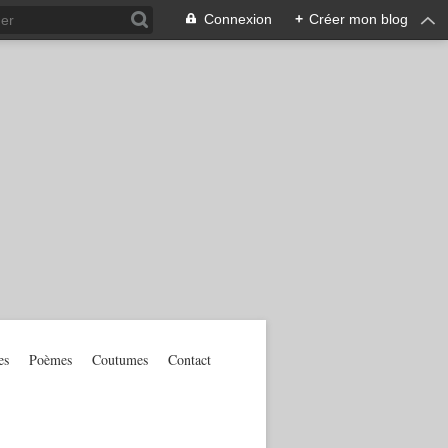
Connexion
+
Créer mon blog
es
Poèmes
Coutumes
Contact