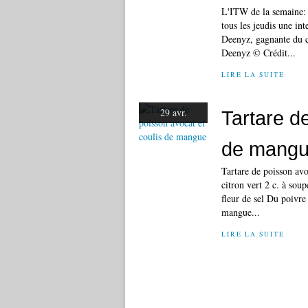
L'ITW de la semaine:
tous les jeudis une in
Deenyz, gagnante du c
Deenyz © Crédit...
LIRE LA SUITE
29 avr.
Tartare d
de mang
Tartare de poisson avo
citron vert 2 c. à soup
fleur de sel Du poivr
mangue...
LIRE LA SUITE