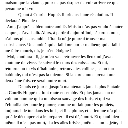
maison que la viande, pour ne pas risquer de voir arriver ce que
personne n’a vu.
Quant à Courlis-Huppé, il prit aussi une résolution. Il
déclara à Pintade :
- Ami, j’apprécie bien notre amitié. Mais tu n’as pas voulu écouter
ce que je t’avais dit. Alors, à partir d’aujourd’hui, séparons-nous,
n’allons plus ensemble. J’irai là où je pourrai trouver ma
subsistance. Une amitié qui a failli me porter malheur, qui a failli
me faire mourir, oh, je m’en éloigne !
- Moi, continua-t-il, je m’en vais retrouver les lieux où j’avais
coutume de vivre. Je suivrai le cours des ruisseaux. Et toi,
retourne où tu vis d’habitude ; retrouve tes collines, selon ton
habitude, qui n’est pas la mienne. Si la corde nous prenait une
deuxième fois, ce serait notre mort.
Depuis ce jour et jusqu’à maintenant, jamais plus Pintade
et Courlis-Huppé ne font route ensemble. Et plus jamais on ne
voit un homme qui a un oiseau sauvage des bois, et qui va
l’ébouillanter pour le plumer, comme on fait pour les poulets,
toujours il le tue dans les bois, et il le plume, et la femme n’a plus
qu’à le découper et à le préparer : il est déjà mort. Et quand bien
même il n’est pas mort, il a les ailes brisées, même si on le jette, il