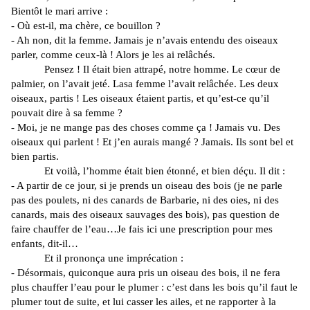
Bientôt le mari arrive :
- Où est-il, ma chère, ce bouillon ?
- Ah non, dit la femme. Jamais je n’avais entendu des oiseaux
parler, comme ceux-là ! Alors je les ai relâchés.
Pensez ! Il était bien attrapé, notre homme. Le cœur de
palmier, on l’avait jeté. Lasa femme l’avait relâchée. Les deux
oiseaux, partis ! Les oiseaux étaient partis, et qu’est-ce qu’il
pouvait dire à sa femme ?
- Moi, je ne mange pas des choses comme ça ! Jamais vu. Des
oiseaux qui parlent ! Et j’en aurais mangé ? Jamais. Ils sont bel et
bien partis.
Et voilà, l’homme était bien étonné, et bien déçu. Il dit :
- A partir de ce jour, si je prends un oiseau des bois (je ne parle
pas des poulets, ni des canards de Barbarie, ni des oies, ni des
canards, mais des oiseaux sauvages des bois), pas question de
faire chauffer de l’eau…Je fais ici une prescription pour mes
enfants, dit-il…
Et il prononça une imprécation :
- Désormais, quiconque aura pris un oiseau des bois, il ne fera
plus chauffer l’eau pour le plumer : c’est dans les bois qu’il faut le
plumer tout de suite, et lui casser les ailes, et ne rapporter à la