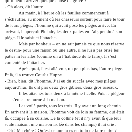
qu’il peut t’arriver quelque chose de grave ?
- Oh alors, dit l’autre…
Au matin, à l’heure où les feuilles commencent à
s’échauffer, au moment où les chasseurs sortent pour faire le tour
de leurs pièges, l’homme qui avait posé les pièges arrive. En
arrivant, il aperçoit Pintade, les deux pattes en l’air, pendu à son
piège. Il le saisit et l’attache.
Mais par bonheur – on ne sait jamais ce que nous réserve
le destin- pour une raison ou une autre, il ne lui a pas brisé les
pattes ni les ailes (comme on a l’habitude de le faire). Il s’est
contenté de l’attacher.
Après quoi, il est allé voir, un peu plus bas, l’autre piège.
Et là, il a trouvé Courlis Huppé.
- Bien, bien, dit l’homme. J’ai eu du succès avec mes pièges
aujourd’hui. Ils ont pris deux gros gibiers, deux gros oiseaux.
Il les attachés tous deux à la même ficelle. Puis le piégeur
s’en est retourné à la maison.
Les voilà partis, tous les trois. Il y avait un long chemin…
En arrivant à la maison, l’homme voit de loin sa femme, qui était
là, occupée à sa cuisine. De la colline (et il n’y avait là que leur
seule maison, une maison isolée dans les champs) il lui crie :
- Oh ! Ma chère ! Qu’est-ce que tu es en train de faire cuire ?