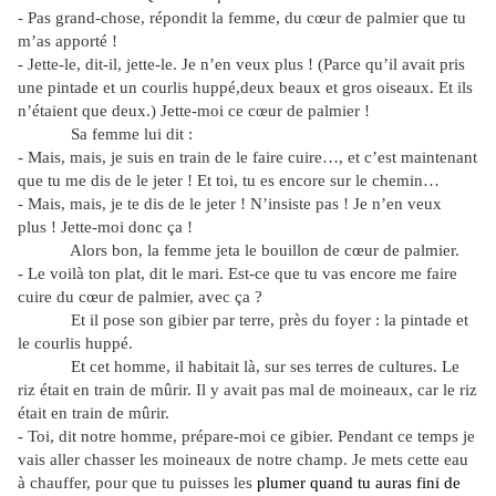
- Pas grand-chose, répondit la femme, du cœur de palmier que tu
m’as apporté !
- Jette-le, dit-il, jette-le. Je n’en veux plus ! (Parce qu’il avait pris
une pintade et un courlis huppé,deux beaux et gros oiseaux. Et ils
n’étaient que deux.) Jette-moi ce cœur de palmier !
Sa femme lui dit :
- Mais, mais, je suis en train de le faire cuire…, et c’est maintenant
que tu me dis de le jeter ! Et toi, tu es encore sur le chemin…
- Mais, mais, je te dis de le jeter ! N’insiste pas ! Je n’en veux
plus ! Jette-moi donc ça !
Alors bon, la femme jeta le bouillon de cœur de palmier.
- Le voilà ton plat, dit le mari. Est-ce que tu vas encore me faire
cuire du cœur de palmier, avec ça ?
Et il pose son gibier par terre, près du foyer : la pintade et
le courlis huppé.
Et cet homme, il habitait là, sur ses terres de cultures. Le
riz était en train de mûrir. Il y avait pas mal de moineaux, car le riz
était en train de mûrir.
- Toi, dit notre homme, prépare-moi ce gibier. Pendant ce temps je
vais aller chasser les moineaux de notre champ. Je mets cette eau
à chauffer, pour que tu puisses les
plumer quand tu auras fini de