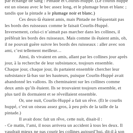
par échange de sang : Pintade et Courlis-Huppé. (Le courlis huppé
est un oiseau avec le bec assez long, et le plumage brun et blanc ;
tandis que la pintade a le
plumage noir et blanc.)
Ces deux-là étaient amis, mais Pintade ne fréquentait pas
les bords des ruisseaux comme le faisait Courlis-Huppé.
Inversement, celui-ci n’aimait pas marcher dans les collines, il
préférait les bords des ruisseaux. Mais comme ils étaient amis, oh,
il ne pouvait guère suivre les bords des ruisseaux : aller avec son
ami, c’est tellement meilleur…
Ainsi, ils vivaient en amis, allant par les collines jour après
jour, à la recherche de leur subsistance, toujours ensemble.
Chaque jour, chaque jour, ils partaient ensemble chercher leur
subsistance là-bas sur les hauteurs, puisque Courlis-Huppé avait
abandonné les vallons. Ils cheminaient sur les collines comme
deux amis qu’ils étaient. Ils se trouvaient toujours ensemble, et
plus tard ils dormaient et se réveillaient ensemble.
Or, une nuit, Courlis-Huppé a fait un rêve. (Et le courlis
huppé, c’est un oiseau assez gros, à peu près de la taille de la
pintade.)
Il avait donc fait un rêve, cette nuit, disait-il :
- Ce matin, l’ami, il nous arrivera un accident à tous les deux. Il
vaudrait mieux ne pas courir les collines aujourd’hui, dit-il à son