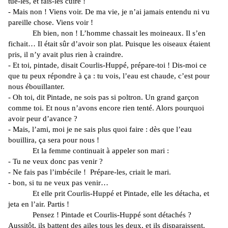
tue-les, et fais-les cuire !
- Mais non ! Viens voir. De ma vie, je n’ai jamais entendu ni vu
pareille chose. Viens voir !
Eh bien, non ! L’homme chassait les moineaux. Il s’en
fichait… Il était sûr d’avoir son plat. Puisque les oiseaux étaient
pris, il n’y avait plus rien à craindre.
- Et toi, pintade, disait Courlis-Huppé, prépare-toi ! Dis-moi ce
que tu peux répondre à ça : tu vois, l’eau est chaude, c’est pour
nous ébouillanter.
- Oh toi, dit Pintade, ne sois pas si poltron. Un grand garçon
comme toi. Et nous n’avons encore rien tenté. Alors pourquoi
avoir peur d’avance ?
- Mais, l’ami, moi je ne sais plus quoi faire : dès que l’eau
bouillira, ça sera pour nous !
Et la femme continuait à appeler son mari :
- Tu ne veux donc pas venir ?
- Ne fais pas l’imbécile ! Prépare-les, criait le mari.
- bon, si tu ne veux pas venir…
Et elle prit Courlis-Huppé et Pintade, elle les détacha, et
jeta en l’air. Partis !
Pensez ! Pintade et Courlis-Huppé sont détachés ?
Aussitôt, ils battent des ailes tous les deux, et ils disparaissent.