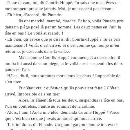
- Passe devant, toi, dit Courlis-Huppé. Tu sais que mes rêves ne
me trompent presque jamais. Moi, je ne passerai pas devant.
- Eh bien, d’accord, dit Pintade.
Ils ont marché, marché, marché. Et hop, voilà Pintade pris
dans un piège posé là par un homme. Les deux pattes en l’air, la
tête en bas ! Le voilà suspendu !
- Eh bien, qu’est-ce que je disais, dit Courlis-Huppé ? Tu es pris
maintenant ! Voilà, c’est arrivé. Si c’est comme ça, moi je m’en
retourne, je descends dans la vallée.
Mais comme Courlis-Huppé commençait à descendre, il
tomba lui aussi dans un piège, et le voilà aussi suspendu les deux
pattes en l’air.
- Hélas, dit-il, nous sommes morts tous les deux ! Impossible de
s’en tirer.
Et c’était vrai : qu’est-ce qu’ils pouvaient faire ? C’était
arrivé. Impossible de s’en tirer.
Alors, ils étaient là tous les deux, suspendus la tête en bas,
l’un en contrebas, l’autre au sommet de la colline.
- Alors, l’ami ! As-tu une idée, demanda Courlis-Huppé ? Parce
que c’est bien ce que j’avais annoncé qui nous arrive.
- Tais-toi donc, dit Pintade. Un grand garçon comme toi, est-ce