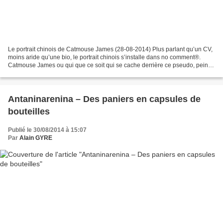
Le portrait chinois de Catmouse James (28-08-2014) Plus parlant qu’un CV,
moins aride qu’une bio, le portrait chinois s’installe dans no comment®.
Catmouse James ou qui que ce soit qui se cache derrière ce pseudo, peintre
et illustrateur de notre couv’,...
Antaninarenina – Des paniers en capsules de
bouteilles
Publié le 30/08/2014 à 15:07
Par
Alain GYRE