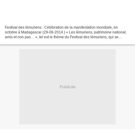
Festival des lémuriens : Célébration de la manifestation mondiale, en
octobre à Madagascar (29-08-2014 ) « Les lémuriens, patrimoine national,
amis et non pas… », tel est le thème du Festival des lémuriens, qui se
déroulera du 25 au 31 octobre 2014. Un...
Publicité