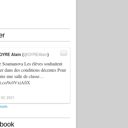
er
GYRE Alain (
@GYREAlain
)
 Soamanova Les élèves souhaitent
ller dans des conditions décentes Pour
uire une salle de classe…
//t.co/9c0VxiAftX
 02, 2021
weets
book