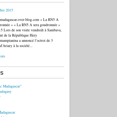
bre 2015
c.madagascar.over-blog.com « La RN5 A
dronnée » « La RN5 A sera goudronnée »
5 Lors de son visite vendredi à Sambava,
ent de la République Hery
mampianina a annoncé l’octroi de 3
d'Ariary à la société...
osts
s
ec Madagascar"
malagasy
y
Madagascar