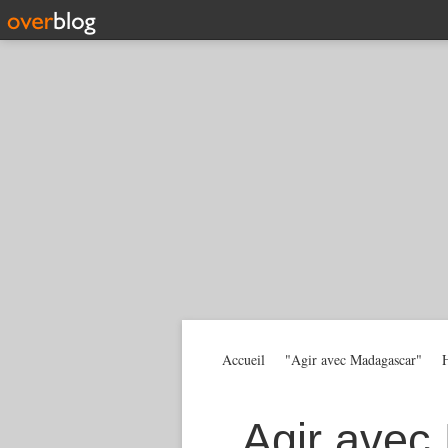
Accueil
"Agir avec Madagascar"
H
Agir avec