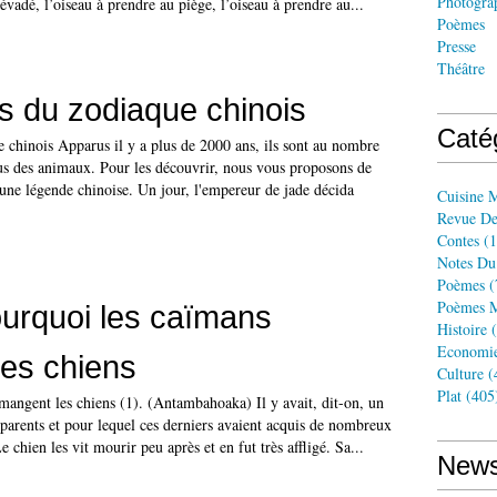
Photogra
 évadé, l’oiseau à prendre au piège, l’oiseau à prendre au...
Poèmes
Presse
Théâtre
s du zodiaque chinois
Caté
 chinois Apparus il y a plus de 2000 ans, ils sont au nombre
ous des animaux. Pour les découvrir, nous vous proposons de
d'une légende chinoise. Un jour, l'empereur de jade décida
Cuisine 
Revue De
Contes
(1
Notes Du
Poèmes
(
Poèmes M
urquoi les caïmans
Histoire
(
Economi
es chiens
Culture
(
Plat
(405
mangent les chiens (1). (Antambahoaka) Il y avait, dit-on, un
 parents et pour lequel ces derniers avaient acquis de nombreux
Le chien les vit mourir peu après et en fut très affligé. Sa...
News