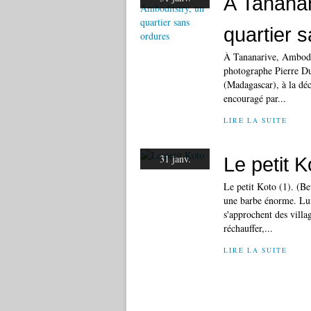
À Tananar
quartier 
À Tananarive, Ambodit
photographe Pierre Du
(Madagascar), à la dé
encouragé par...
LIRE LA SUITE
31 janv.
Le petit K
Le petit Koto (1). (Be
une barbe énorme. Lui 
s'approchent des villag
réchauffer,...
LIRE LA SUITE