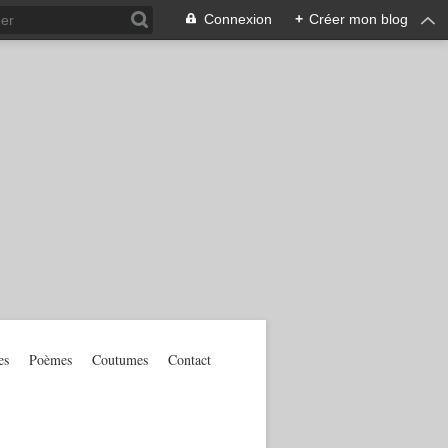
Connexion
+
Créer mon blog
es
Poèmes
Coutumes
Contact