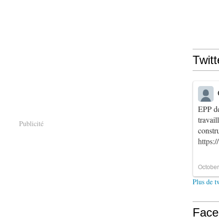
Twitt
EPP de
travai
Publicité
constr
https:
October
Plus de t
Face