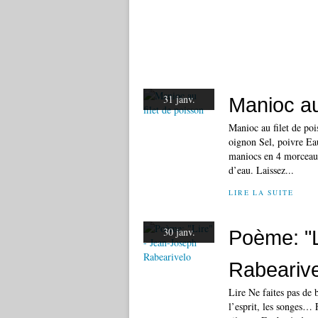
31 janv.
Manioc au
Manioc au filet de po
oignon Sel, poivre Eau
maniocs en 4 morceaux
d’eau. Laissez...
LIRE LA SUITE
30 janv.
Poème: "L
Rabearive
Lire Ne faites pas de b
l’esprit, les songes… 