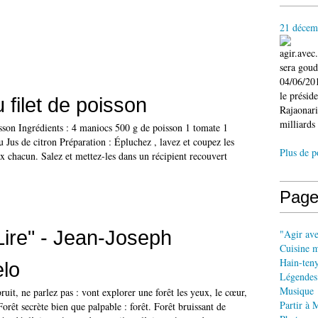
21 décem
agir.ave
sera gou
04/06/201
le présid
 filet de poisson
Rajaonari
milliards 
isson Ingrédients : 4 maniocs 500 g de poisson 1 tomate 1
 Jus de citron Préparation : Épluchez , lavez et coupez les
Plus de p
 chacun. Salez et mettez-les dans un récipient recouvert
Page
ire" - Jean-Joseph
"Agir av
Cuisine 
Hain-ten
lo
Légendes
Musique
ruit, ne parlez pas : vont explorer une forêt les yeux, le cœur,
Partir à 
Forêt secrète bien que palpable : forêt. Forêt bruissant de