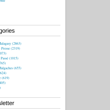
phie
gories
Malagasy
(2863)
 Presse
(2319)
073)
 Passé
(1015)
765)
algaches
(655)
624)
e
(619)
405)
)
letter