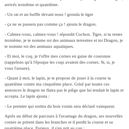
arrivés troisième et quatrième.
- Un rat et un buffle devant nous ! gronda le tigre
- ça ne se passera pas comme ça ! ajouta le dragon.
- Calmez-vous, calmez-vous ! répondit Cochon. Tigre, si tu restes
troisième, je te nomme roi des animaux terrestres et toi Dragon, je
te nomme roi des animaux aquatiques.
- Et moi, le coq, je t'offre mes cornes en guise de couronne
(rappelons qu'à l'époque les coqs avaient des cornes. Si, si, je
vous l'assure).
- Quant à moi, le lapin, je te propose de jouer à la course ta
quatrième contre ma cinquième place. Grisé par toutes ces
annonces le dragon ne flaira pas le piège que lui tendait le lapin et
accepta. Le lapin ajouta :
- Le premier qui sortira du bois voisin sera déclaré vainqueur.
Après un début de parcours à l'avantage du dragon, ses nouvelles
cornes se prirent dans les branches et il perdit la course et sa
quatrième place. Furieux, il s'en prit au coq :