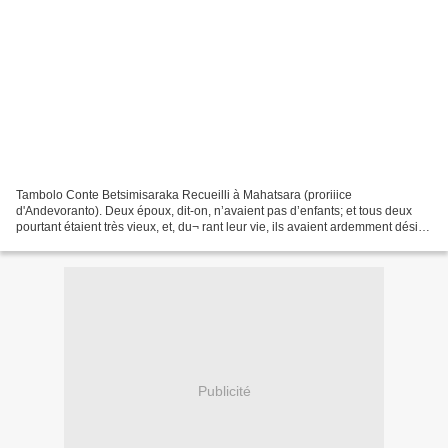
Tambolo Conte Betsimisaraka Recueilli à Mahatsara (proriiice
d'Andevoranto). Deux époux, dit-on, n’avaient pas d’enfants; et tous deux
pourtant étaient très vieux, et, du¬ rant leur vie, ils avaient ardemment désiré
des descendants, pour jouir, après...
Publicité