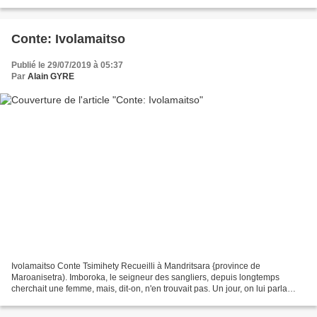
tristesse ou le désespoir...
Conte: Ivolamaitso
Publié le 29/07/2019 à 05:37
Par
Alain GYRE
Ivolamaitso Conte Tsimihety Recueilli à Mandritsara {province de
Maroanisetra). Imboroka, le seigneur des sangliers, depuis longtemps
cherchait une femme, mais, dit-on, n'en trouvait pas. Un jour, on lui parla
d’une fille de jolie figure, qui n’avait...