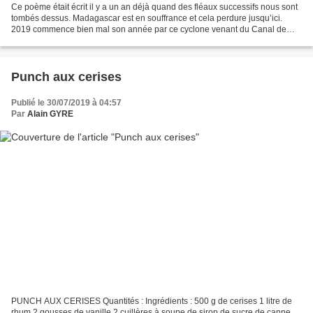
Ce poème était écrit il y a un an déjà quand des fléaux successifs nous sont
tombés dessus. Madagascar est en souffrance et cela perdure jusqu’ici.
2019 commence bien mal son année par ce cyclone venant du Canal de
Mozambique, mais c’est le lot de notre...
Punch aux cerises
Publié le 30/07/2019 à 04:57
Par
Alain GYRE
PUNCH AUX CERISES Quantités : Ingrédients : 500 g de cerises 1 litre de
rhum 2 gousses de vanille 2 cuillères à soupe de sirop de sucre de canne