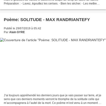
Préparation : - Lavez, égouttez les cerises. - Bien les sécher. - Les mettre
dans un bocal à fermeture hermétique....
Poème: SOLITUDE - MAX RANDRIANTEFY
Publié le 29/07/2019 à 05:42
Par
Alain GYRE
J’ai toujours appréhendé les derniers jours que je vais passer sur terre, et je
sens que ces derniers moments verront le triomphe de la solitude celle qui
m’accompagnera à l’autel de la mort. Ce poème m’est venu à un moment de