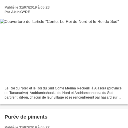
Publié le 31/07/2019 à 05:23
Par
Alain GYRE
Le Roi du Nord et le Roi du Sud Conte Merina Recueilli à Alasora (province
de Tananarive). Andriambahoaka du Nord et Andriambahoaka du Sud
partirent, dit-on, chacun de leur village et se rencontrèrent par hasard sur
une montagne, où ils comptaient tous...
Purée de piments
Publié le 31/07/2019 à 05:22