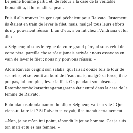
Le jeune homme partit, et, de retour à la case de la véritable
Ikonantitra, il lui rendit sa peau.
Puis il alla trouver les gens qui péchaient pour Raivato. Justement,
ils étaient en train de lever le filet, mais, malgré tous leurs efforts,
ils n'y pouvaient réussir. L’un d’eux s’en fut chez l’Andriana et lui
dit :
« Seigneur, ni sous le règne de votre grand père, ni sous celui de
votre père, pareille chose n’est jamais arrivée : nous essayons en
vain de lever le filet ; nous n'y pouvons réussir. »
Alors Raivato ceignit son salaka, qui faisait douze fois le tour de
ses reins, et se rendit au bord de l’eau; mais, malgré sa force, il ne
put pas, lui non plus, lever le filet. Or, pendant son absence,
Ratombotombokatsorirangarangarana était entré dans la case de la
femme de Raivato.
Raboniamasoboniamanoro lui dit; « Seigneur, va-t-en vite ! Que
viens-tu faire ici ? Si Raivato te voyait, il te tuerait certainement.
--Non, je ne m’en irai point, répondit le jeune homme. Car je suis
ton mari et tu es ma femme. »