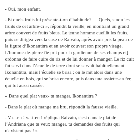
- Oui, mon enfant.
- Et quels fruits lui présente-t-on d'habitude? — Quels, sinon les
fruits de cet arbre-ci », répondit la vieille, en montrant un grand
arbre couvert de fruits bleus. Le jeune homme cueillit les fruits,
puis se dirigea vers la case de Raivato, après avoir pris la peau de
la figure d’Ikonantitra et en avoir couvert son propre visage.
L’homme-de-pierre fie prit pour la gardienne de ses champs et]
ordonna de faire cuire du riz et de lui donner à manger. Le riz cuit
fut servi dans l’écuelle de terre dont se servait habituellement
Ikonantitra, mais l’écuelle se brisa ; on le mit alors dans une
écuelle en bois, qui se brisa encore, puis dans une assiette-en fer,
qui fut aussi cassée.
« Dans quel plat veux- tu manger, Ikonantitra ?
- Dans le plat où mange ma bru, répondit la fausse vieille.
- Va-t-en ! va-t-en ! répliqua Raivato, c'est dans le plat de
l’Andriana que tu veux manger, tu demandes des fruits qui
n'existent pas ! »