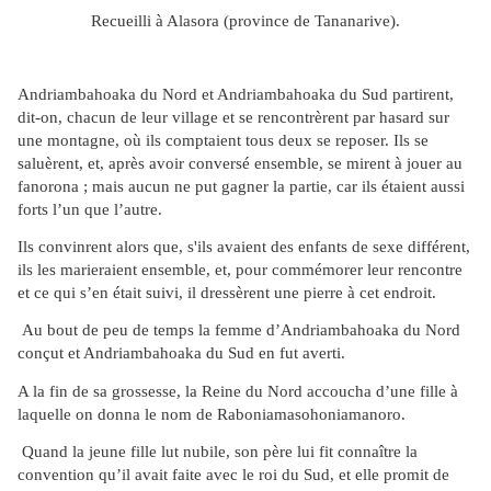
Recueilli à Alasora (province de Tananarive).
Andriambahoaka du Nord et Andriambahoaka du Sud partirent,
dit-on, chacun de leur village et se rencontrèrent par hasard sur
une montagne, où ils comptaient tous deux se reposer. Ils se
saluèrent, et, après avoir conversé ensemble, se mirent à jouer au
fanorona ; mais aucun ne put gagner la partie, car ils étaient aussi
forts l’un que l’autre.
Ils convinrent alors que, s'ils avaient des enfants de sexe différent,
ils les marieraient ensemble, et, pour commémorer leur rencontre
et ce qui s’en était suivi, il dressèrent une pierre à cet endroit.
Au bout de peu de temps la femme d’Andriambahoaka du Nord
conçut et Andriambahoaka du Sud en fut averti.
A la fin de sa grossesse, la Reine du Nord accoucha d’une fille à
laquelle on donna le nom de Raboniamasohoniamanoro.
Quand la jeune fille lut nubile, son père lui fit connaître la
convention qu’il avait faite avec le roi du Sud, et elle promit de