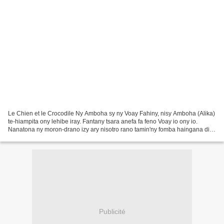
Le Chien et le Crocodile Ny Amboha sy ny Voay Fahiny, nisy Amboha (Alika)
te-hiampita ony lehibe iray. Fantany tsara anefa fa feno Voay io ony io.
Nanatona ny moron-drano izy ary nisotro rano tamin'ny fomba haingana dia
haingana, sady nihazakazaka teo...
Publicité