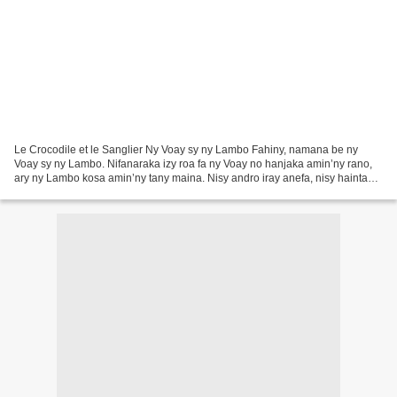
Le Crocodile et le Sanglier Ny Voay sy ny Lambo Fahiny, namana be ny
Voay sy ny Lambo. Nifanaraka izy roa fa ny Voay no hanjaka amin’ny rano,
ary ny Lambo kosa amin’ny tany maina. Nisy andro iray anefa, nisy haintany
lehibe. Maina ny rano tamin'ny renirano...