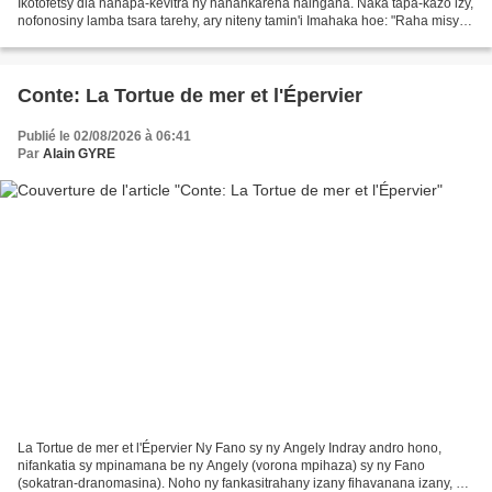
Ikotofetsy dia nanapa-kevitra ny hanankarena haingana. Naka tapa-kazo izy,
nofonosiny lamba tsara tarehy, ary niteny tamin'i Imahaka hoe: "Raha misy
olona manontany, lazao fa ity...
Conte: La Tortue de mer et l'Épervier
Publié le 02/08/2026 à 06:41
Par
Alain GYRE
La Tortue de mer et l'Épervier Ny Fano sy ny Angely Indray andro hono,
nifankatia sy mpinamana be ny Angely (vorona mpihaza) sy ny Fano
(sokatran-dranomasina). Noho ny fankasitrahany izany fihavanana izany, dia