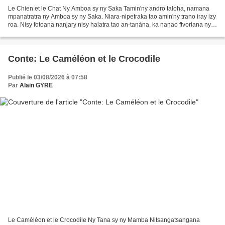
Le Chien et le Chat Ny Amboa sy ny Saka Tamin'ny andro taloha, namana
mpanatratra ny Amboa sy ny Saka. Niara-nipetraka tao amin'ny trano iray izy
roa. Nisy fotoana nanjary nisy halatra tao an-tanàna, ka nanao fivoriana ny
olona. Nomen'ny mpanjaka taratasy...
Conte: Le Caméléon et le Crocodile
Publié le 03/08/2026 à 07:58
Par
Alain GYRE
Le Caméléon et le Crocodile Ny Tana sy ny Mamba Nitsangatsangana