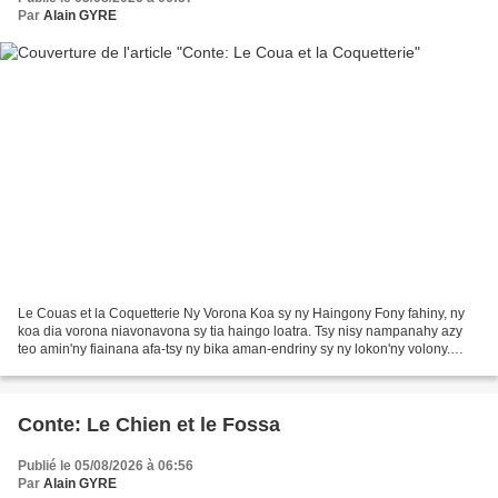
Par
Alain GYRE
Le Couas et la Coquetterie Ny Vorona Koa sy ny Haingony Fony fahiny, ny
koa dia vorona niavonavona sy tia haingo loatra. Tsy nisy nampanahy azy
teo amin'ny fiainana afa-tsy ny bika aman-endriny sy ny lokon'ny volony.
Isaky ny maraina, raha mbola sahirana...
Conte: Le Chien et le Fossa
Publié le 05/08/2026 à 06:56
Par
Alain GYRE