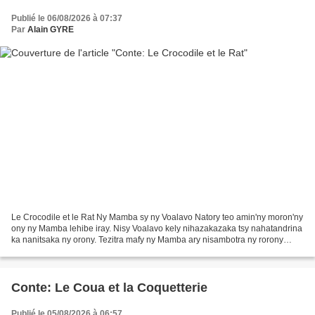
Publié le 06/08/2026 à 07:37
Par
Alain GYRE
Le Crocodile et le Rat Ny Mamba sy ny Voalavo Natory teo amin'ny moron'ny
ony ny Mamba lehibe iray. Nisy Voalavo kely nihazakazaka tsy nahatandrina
ka nanitsaka ny orony. Tezitra mafy ny Mamba ary nisambotra ny rorony
tamin'ny hohony. — « Mamindrà fo...
Conte: Le Coua et la Coquetterie
Publié le 05/08/2026 à 06:57