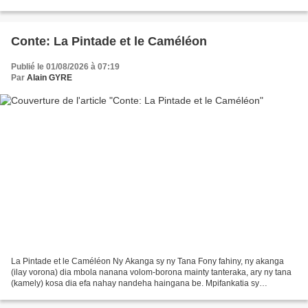
nanapa-kevitra ny hifanakalo fanomezana...
Conte: La Pintade et le Caméléon
Publié le 01/08/2026 à 07:19
Par
Alain GYRE
La Pintade et le Caméléon Ny Akanga sy ny Tana Fony fahiny, ny akanga
(ilay vorona) dia mbola nanana volom-borona mainty tanteraka, ary ny tana
(kamely) kosa dia efa nahay nandeha haingana be. Mpifankatia sy
mpiravaka be izy roa tamin'izany fotoana izany....