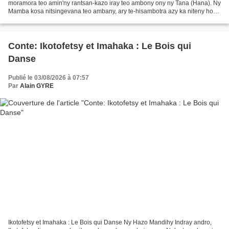
moramora teo amin'ny rantsan-kazo iray teo ambony ony ny Tana (Hana). Ny
Mamba kosa nitsingevana teo ambany, ary te-hisambotra azy ka niteny hoe:
— « Ry Tana ô! Nahoana ianao no miadana...
Conte: Ikotofetsy et Imahaka : Le Bois qui
Danse
Publié le 03/08/2026 à 07:57
Par
Alain GYRE
Ikotofetsy et Imahaka : Le Bois qui Danse Ny Hazo Mandihy Indray andro,