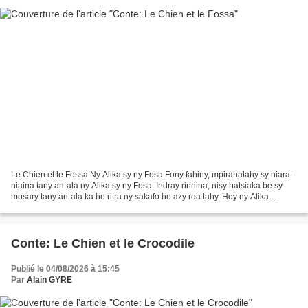
Le Chien et le Fossa Ny Alika sy ny Fosa Fony fahiny, mpirahalahy sy niara-
niaina tany an-ala ny Alika sy ny Fosa. Indray ririnina, nisy hatsiaka be sy
mosary tany an-ala ka ho ritra ny sakafo ho azy roa lahy. Hoy ny Alika
tamin'ny Fosa: "Andao isika...
Conte: Le Chien et le Crocodile
Publié le 04/08/2026 à 15:45
Par
Alain GYRE