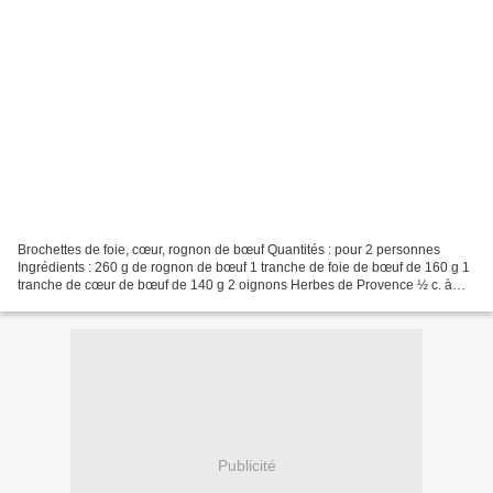
Brochettes de foie, cœur, rognon de bœuf Quantités : pour 2 personnes
Ingrédients : 260 g de rognon de bœuf 1 tranche de foie de bœuf de 160 g 1
tranche de cœur de bœuf de 140 g 2 oignons Herbes de Provence ½ c. à
café de paprika 1 c. à café de cumin...
Publicité