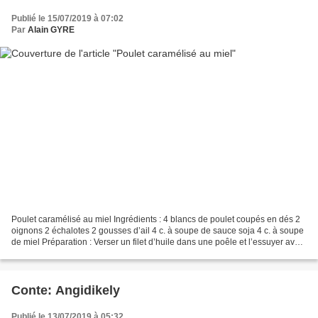
Publié le 15/07/2019 à 07:02
Par
Alain GYRE
Poulet caramélisé au miel Ingrédients : 4 blancs de poulet coupés en dés 2
oignons 2 échalotes 2 gousses d’ail 4 c. à soupe de sauce soja 4 c. à soupe
de miel Préparation : Verser un filet d’huile dans une poêle et l’essuyer avec
une feuille d’essuie...
Conte: Angidikely
Publié le 13/07/2019 à 05:32