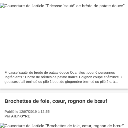
Fricasse 'sauté' de brède de patate douce Quantités : pour 6 personnes
Ingrédients : 1 botte de brèdes de patate douce 1 oignon coupé et émincé 3
gousses d’ail émincé ou pilé 1 bout de gingembre émincé ou pilé 2 c. à
soupe d'huile de tournesol vêt-sin...
Brochettes de foie, cœur, rognon de bœuf
Publié le 12/07/2019 à 12:55
Par
Alain GYRE