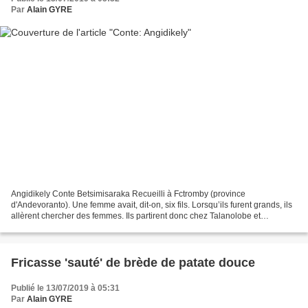
Par
Alain GYRE
Angidikely Conte Betsimisaraka Recueilli à Fctromby (province
d'Andevoranto). Une femme avait, dit-on, six fils. Lorsqu’ils furent grands, ils
allèrent chercher des femmes. Ils partirent donc chez Talanolobe et
apportèrent une oie pour la manger. Arrivés...
Fricasse 'sauté' de brède de patate douce
Publié le 13/07/2019 à 05:31
Par
Alain GYRE