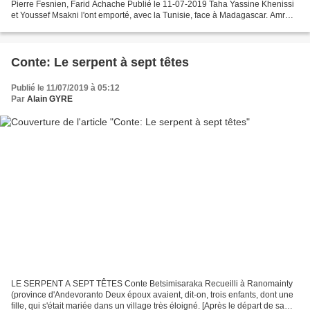
Pierre Fesnien, Farid Achache Publié le 11-07-2019 Taha Yassine Khenissi
et Youssef Msakni l'ont emporté, avec la Tunisie, face à Madagascar. Amr
Abdallah Dalsh/Reuters La Tunisie...
Conte: Le serpent à sept têtes
Publié le 11/07/2019 à 05:12
Par
Alain GYRE
LE SERPENT A SEPT TÊTES Conte Betsimisaraka Recueilli à Ranomainty
(province d'Andevoranto Deux époux avaient, dit-on, trois enfants, dont une
fille, qui s'était mariée dans un village très éloigné. [Après le départ de sa