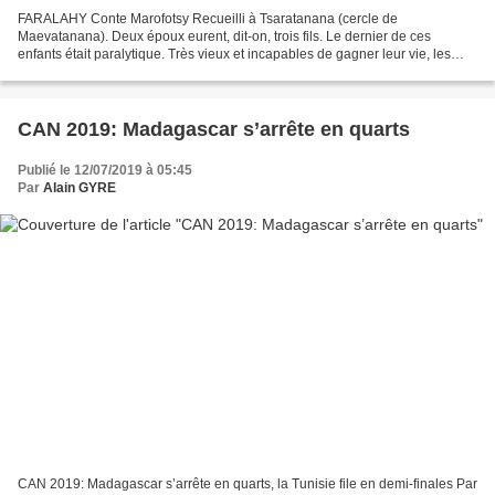
FARALAHY Conte Marofotsy Recueilli à Tsaratanana (cercle de
Maevatanana). Deux époux eurent, dit-on, trois fils. Le dernier de ces
enfants était paralytique. Très vieux et incapables de gagner leur vie, les
deux époux dirent un jour à leurs fils valides:...
CAN 2019: Madagascar s’arrête en quarts
Publié le 12/07/2019 à 05:45
Par
Alain GYRE
CAN 2019: Madagascar s’arrête en quarts, la Tunisie file en demi-finales Par