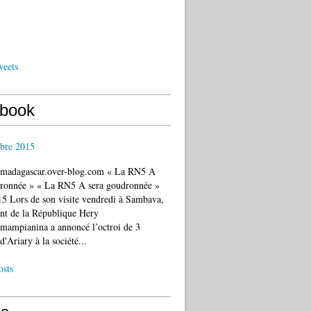
weets
book
bre 2015
c.madagascar.over-blog.com « La RN5 A
dronnée » « La RN5 A sera goudronnée »
5 Lors de son visite vendredi à Sambava,
ent de la République Hery
mampianina a annoncé l’octroi de 3
d'Ariary à la société...
osts