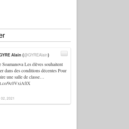
er
GYRE Alain (
@GYREAlain
)
 Soamanova Les élèves souhaitent
ller dans des conditions décentes Pour
uire une salle de classe…
//t.co/9c0VxiAftX
 02, 2021