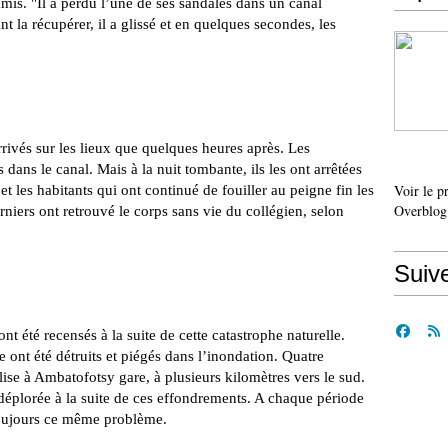
amis. "Il a perdu l’une de ses sandales dans un canal
t la récupérer, il a glissé et en quelques secondes, les
rrivés sur les lieux que quelques heures après. Les
ans le canal. Mais à la nuit tombante, ils les ont arrêtées
Voir le p
et les habitants qui ont continué de fouiller au peigne fin les
Overblog
niers ont retrouvé le corps sans vie du collégien, selon
Suiv
ont été recensés à la suite de cette catastrophe naturelle.
e ont été détruits et piégés dans l’inondation. Quatre
ise à Ambatofotsy gare, à plusieurs kilomètres vers le sud.
éplorée à la suite de ces effondrements. A chaque période
 toujours ce même problème.