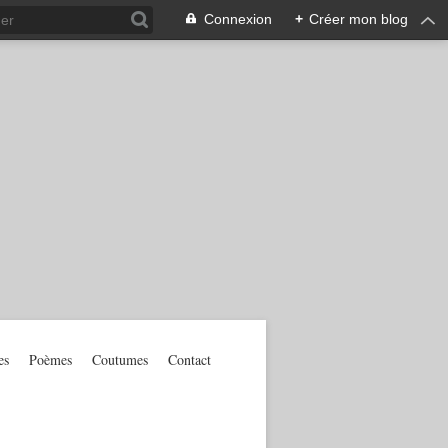
Connexion
+
Créer mon blog
es
Poèmes
Coutumes
Contact