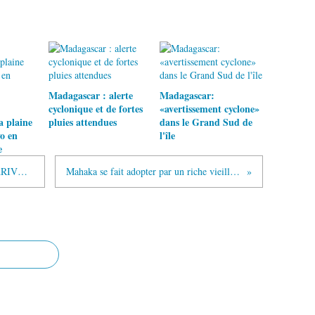
Madagascar : alerte
Madagascar:
cyclonique et de fortes
«avertissement cyclone»
a plaine
pluies attendues
dans le Grand Sud de
o en
l'île
e
Coeur et Ciel d’Iarive 1 - J.J. RABEARIVELO
Mahaka se fait adopter par un riche vieillard.