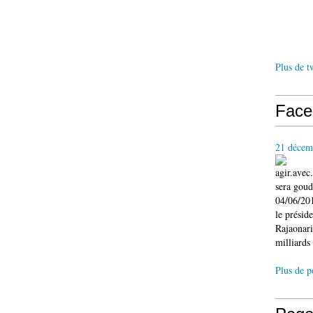
Plus de t
Face
21 décem
agir.ave
sera gou
04/06/201
le présid
Rajaonari
milliards 
Plus de p