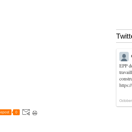
Twitt
EPP de
travai
constr
https:
October
epost
0