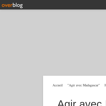
Accueil
"Agir avec Madagascar"
H
Agir avec