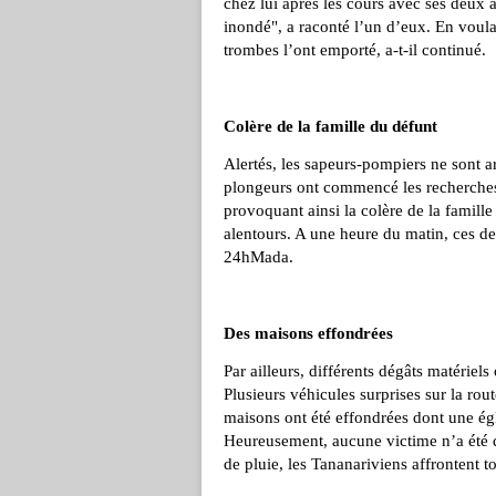
chez lui après les cours avec ses deux 
inondé", a raconté l’un d’eux. En voulan
trombes l’ont emporté, a-t-il continué.
Colère de la famille du défunt
Alertés, les sapeurs-pompiers ne sont a
plongeurs ont commencé les recherches d
provoquant ainsi la colère de la famille 
alentours. A une heure du matin, ces der
24hMada.
Des maisons effondrées
Par ailleurs, différents dégâts matériels 
Plusieurs véhicules surprises sur la rout
maisons ont été effondrées dont une égl
Heureusement, aucune victime n’a été d
de pluie, les Tananariviens affrontent