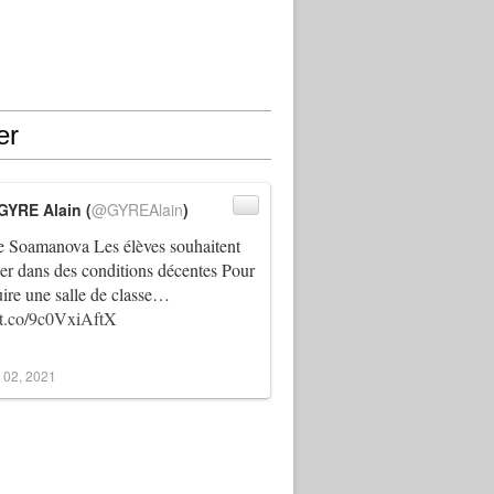
er
GYRE Alain (
@GYREAlain
)
 Soamanova Les élèves souhaitent
ller dans des conditions décentes Pour
uire une salle de classe…
//t.co/9c0VxiAftX
 02, 2021