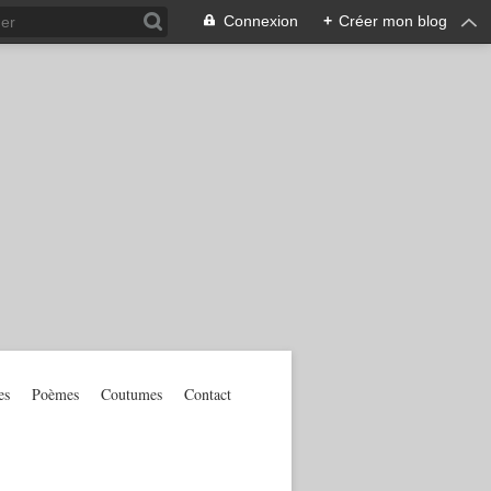
Connexion
+
Créer mon blog
es
Poèmes
Coutumes
Contact