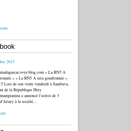
weets
book
bre 2015
c.madagascar.over-blog.com « La RN5 A
dronnée » « La RN5 A sera goudronnée »
5 Lors de son visite vendredi à Sambava,
ent de la République Hery
mampianina a annoncé l’octroi de 3
d'Ariary à la société...
osts