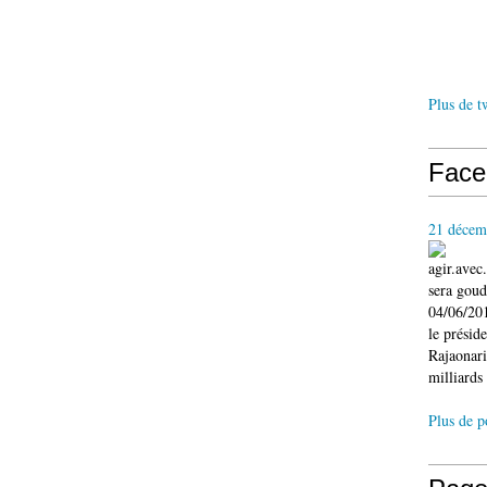
Plus de t
Face
21 décem
agir.ave
sera gou
04/06/201
le présid
Rajaonari
milliards 
Plus de p