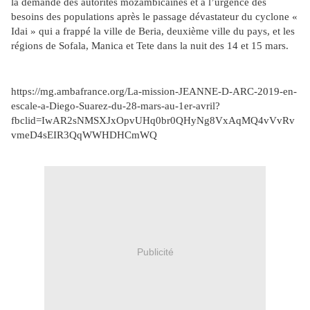
la demande des autorités mozambicaines et à l’urgence des
besoins des populations après le passage dévastateur du cyclone «
Idai » qui a frappé la ville de Beria, deuxième ville du pays, et les
régions de Sofala, Manica et Tete dans la nuit des 14 et 15 mars.
https://mg.ambafrance.org/La-mission-JEANNE-D-ARC-2019-en-
escale-a-Diego-Suarez-du-28-mars-au-1er-avril?
fbclid=IwAR2sNMSXJxOpvUHq0br0QHyNg8VxAqMQ4vVvRv
vmeD4sEIR3QqWWHDHCmWQ
Publicité