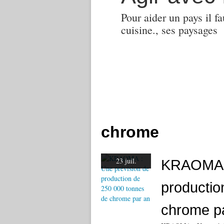
Pour aider un pays il fa
cuisine., ses paysages
chrome
23 juil.
KRAOMA :
productio
chrome p