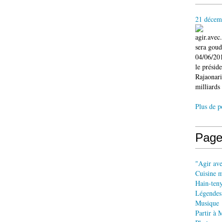
21 décem
agir.ave
sera gou
04/06/201
le présid
Rajaonari
milliards 
Plus de p
Page
"Agir av
Cuisine 
Hain-ten
Légendes
Musique
Partir à 