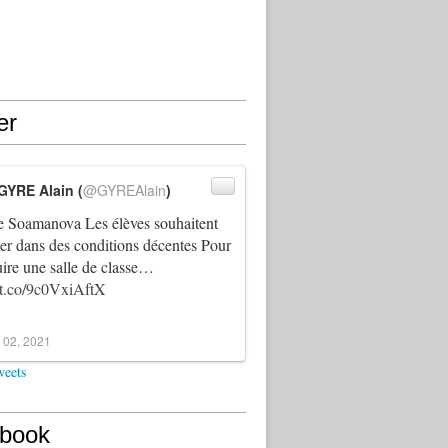
er
GYRE Alain (
@GYREAlain
)
 Soamanova Les élèves souhaitent
ller dans des conditions décentes Pour
uire une salle de classe…
//t.co/9c0VxiAftX
 02, 2021
weets
book