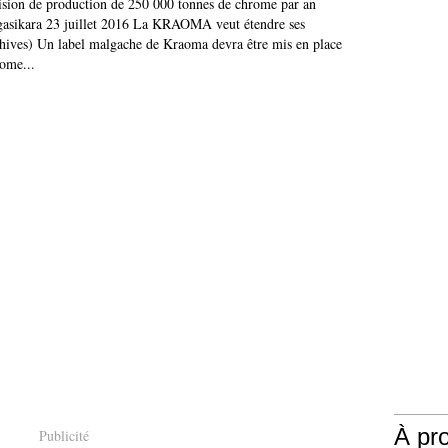
on de production de 250 000 tonnes de chrome par an
asikara 23 juillet 2016 La KRAOMA veut étendre ses
rchives) Un label malgache de Kraoma devra être mis en place
rome...
À pr
Publicité