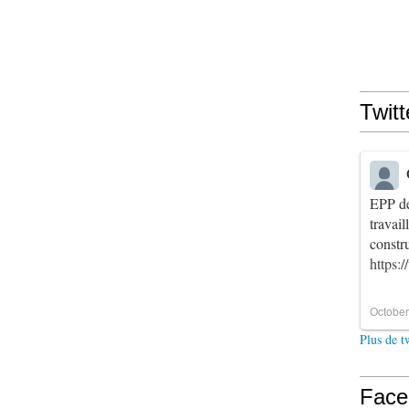
Twitt
EPP de
travai
constr
https:
October
Plus de t
Face