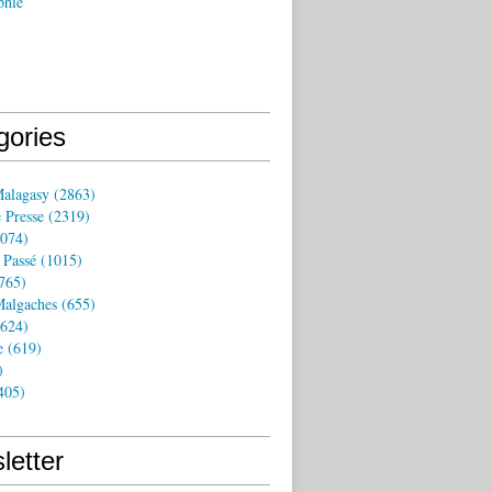
phie
gories
Malagasy
(2863)
 Presse
(2319)
074)
 Passé
(1015)
765)
algaches
(655)
624)
e
(619)
)
405)
letter