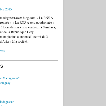
bre 2015
c.madagascar.over-blog.com « La RN5 A
dronnée » « La RN5 A sera goudronnée »
5 Lors de son visite vendredi à Sambava,
ent de la République Hery
mampianina a annoncé l’octroi de 3
d'Ariary à la société...
osts
s
ec Madagascar"
malagasy
y
Madagascar