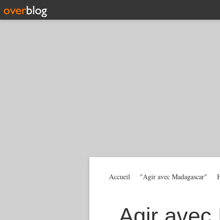
Accueil
"Agir avec Madagascar"
H
Agir avec