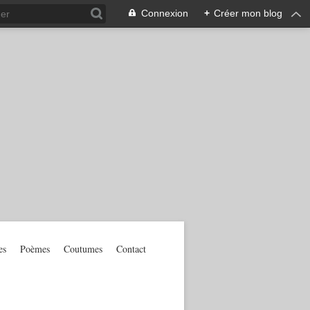
Connexion
+
Créer mon blog
es
Poèmes
Coutumes
Contact