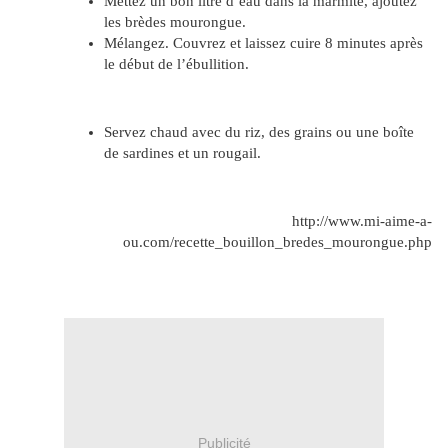
Mettez un bon litre d’eau dans la marmite, ajoutez
les brèdes mourongue.
Mélangez. Couvrez et laissez cuire 8 minutes après
le début de l’ébullition.
Servez chaud avec du riz, des grains ou une boîte
de sardines et un rougail.
http://www.mi-aime-a-
ou.com/recette_bouillon_bredes_mourongue.php
Publicité