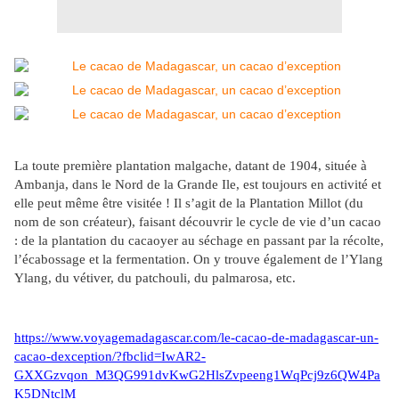
La toute première plantation malgache, datant de 1904, située à
Ambanja, dans le Nord de la Grande Ile, est toujours en activité et
elle peut même être visitée ! Il s’agit de la Plantation Millot (du
nom de son créateur), faisant découvrir le cycle de vie d’un cacao
: de la plantation du cacaoyer au séchage en passant par la récolte,
l’écabossage et la fermentation. On y trouve également de l’Ylang
Ylang, du vétiver, du patchouli, du palmarosa, etc.
https://www.voyagemadagascar.com/le-cacao-de-madagascar-un-
cacao-dexception/?fbclid=IwAR2-
GXXGzvqon_M3QG991dvKwG2HlsZvpeeng1WqPcj9z6QW4Pa
K5DNtclM