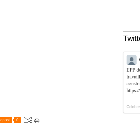
Twitt
EPP de
travai
constr
https:
October
epost
0