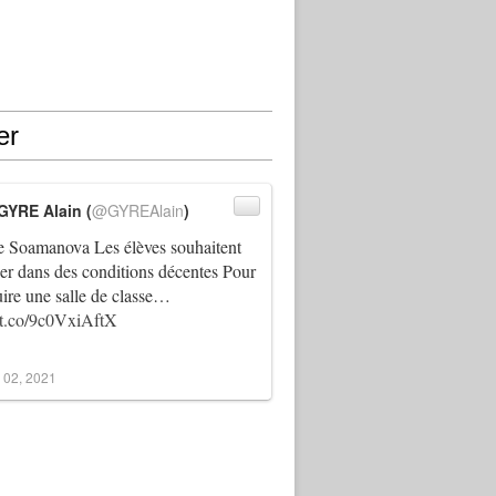
er
GYRE Alain (
@GYREAlain
)
 Soamanova Les élèves souhaitent
ller dans des conditions décentes Pour
uire une salle de classe…
//t.co/9c0VxiAftX
 02, 2021