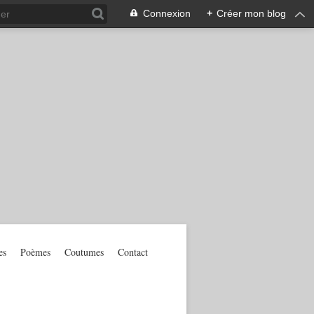
Connexion
+
Créer mon blog
es
Poèmes
Coutumes
Contact