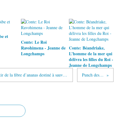
be et
Conte: Le Roi
Ravohimena - Jeanne de
Conte: Béandriake,
Longchamps
L’homme de la mer qui
délivra les filles du Roi -
Jeanne de Longchamps
Voici le piñatex, un cuir produit à partir de la fibre d’ananas destiné à sauver la peau de milliers d’animaux : la fin du cuir d’origine animale ?
Punch des îles sans alcool