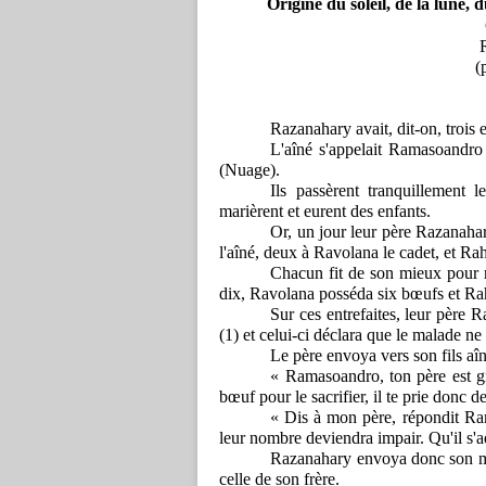
Origine du soleil, de la lune,
R
(
Razanahary
avait,
dit-on,
trois
L'aîné
s'appelait
Ramasoandro
(Nuage).
Ils
passèrent
tranquillement
l
marièrent
et
eurent
des
enfants.
Or,
un
jour
leur
père
Razanaha
l'aîné,
deux
à
Ravolana
le
cadet,
et
Rah
Chacun
fit
de
son
mieux
pour
dix,
Ravolana
posséda
six
bœufs
et
Ra
Sur
ces
entrefaites,
leur
père
R
(1)
et
celui-ci
déclara
que
le
malade
ne
Le
père
envoya
vers
son
fils
aî
«
Ramasoandro,
ton
père
est
g
bœuf
pour
le
sacrifier,
il
te
prie
donc
d
«
Dis
à
mon
père,
répondit
Ra
leur
nombre
deviendra
impair.
Qu'il
s'
Razanahary
envoya
donc
son
celle
de
son
frère.