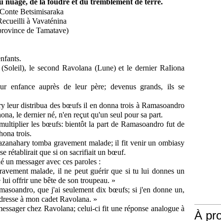
 du nuage, de la foudre et du tremblement de terre.
Conte
Betsimisaraka
ecueilli
à
Vavaténina
province
de
Tamatave)
enfants.
(Soleil),
le
second
Ravolana
(Lune)
et
le
dernier
Ra
Iiona
eur
enfance
auprès
de
leur
père;
devenus
grands,
ils
se
ry
leur
distribua
des
bœufs
il
en
donna
trois
à
Ramasoandro
ona,
le
dernier
né,
n'en
reçut
qu'un
seul
pour
sa
part.
multiplier
les
bœufs:
bientôt
la
part
de
Ramasoandro
fut
de
hona
trois.
azanahary
tomba
gravement
malade;
il
fit
venir
un
ombiasy
se
rétablirait
que
si
on
sacrifiait
un
bœuf.
né
un
messager
avec
ces
paroles
:
ravement
malade,
il
ne
peut
guérir
que
si
tu
lui
donnes
un
e
lui
offrir
une
bête
de
son
troupeau.
»
masoandro,
que
j'ai
seulement
dix
bœufs;
si
j'en
donne
un,
adresse
à
mon
cadet
Ravolana.
»
messager
chez
Ravolana;
celui-ci
fit
une
réponse
ana
logue
à
À pr