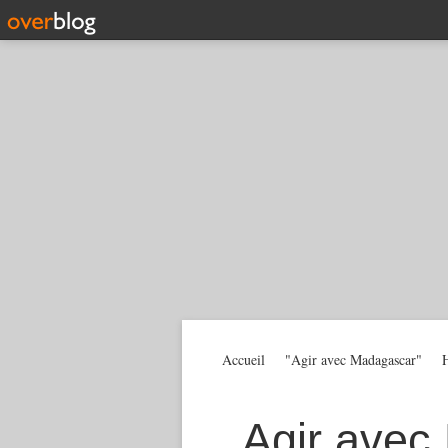
Accueil
"Agir avec Madagascar"
H
Agir avec