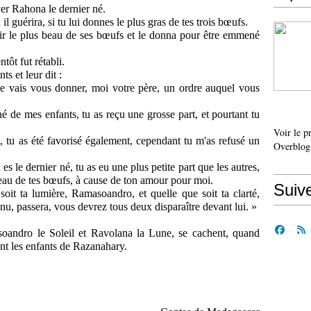
ver
Rahona
le
dernier
né.
;
il
guérira, si tu lui donnes le plus gras de tes trois bœufs.
sir le plus beau de ses bœufs et le donna pour être emmené
tôt fut rétabli.
nts et leur dit :
 je vais vous donner, moi votre père, un ordre auquel vous
 de mes enfants, tu as reçu une grosse part, et pourtant tu
Voir le p
 tu as été favorisé également, cependant tu m'as refusé un
Overblog
es le dernier né, tu as eu une plus petite part que les autres,
eau de tes bœufs, à cause de ton amour pour moi.
Suiv
soit ta lumière, Ramasoandro, et quelle que soit ta clarté,
u, passera, vous devrez tous deux disparaître devant lui. »
soandro le Soleil et Ravolana la Lune, se cachent, quand
ont les enfants de Razanahary.