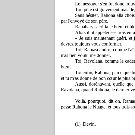
Le
messager
s'en
fut
donc
trou
Ton
père
est
gravement
malade
Sans hésiter, Rahona alla choi
par l'envoyé de son père.
Ranahary sacrifia le bœuf et bien
Alors il fit appeler ses trois enfa
« Je suis maintenant guéri, et
devrez toujours vous conformer.
Toi, Ramasoandro, comme l'aîné
n'as rien voulu me donner.
Toi, Ravolana, comme le cadet,
bœuf.
Toi enfin, Rahona, parce que tu 
et tu m'as donné de bon cœur le plus b
Aussi, dorénavant, quelle que 
Ravolana, quand Rahona, le dernier ven
Voilà, pourquoi, dit on, Rama
passe Rahona le Nuage, et tous trois s
(1)
Devin,