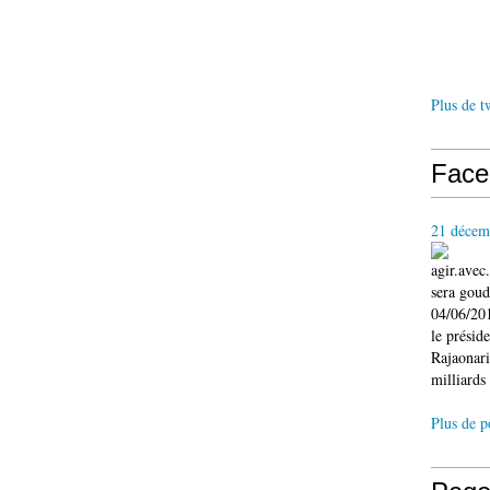
Plus de t
Face
21 décem
agir.ave
sera gou
04/06/201
le présid
Rajaonari
milliards 
Plus de p