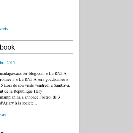
weets
book
bre 2015
c.madagascar.over-blog.com « La RN5 A
dronnée » « La RN5 A sera goudronnée »
5 Lors de son visite vendredi à Sambava,
ent de la République Hery
mampianina a annoncé l’octroi de 3
d'Ariary à la société...
osts