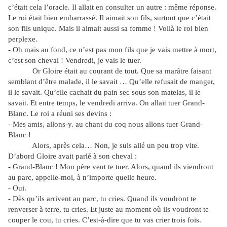
c’était cela l’oracle. Il allait en consulter un autre : même réponse.
Le roi était bien embarrassé. Il aimait son fils, surtout que c’était
son fils unique. Mais il aimait aussi sa femme ! Voilà le roi bien
perplexe.
- Oh mais au fond, ce n’est pas mon fils que je vais mettre à mort,
c’est son cheval ! Vendredi, je vais le tuer.
Or Gloire était au courant de tout. Que sa marâtre faisant
semblant d’être malade, il le savait … Qu’elle refusait de manger,
il le savait. Qu’elle cachait du pain sec sous son matelas, il le
savait. Et entre temps, le vendredi arriva. On allait tuer Grand-
Blanc. Le roi a réuni ses devins :
- Mes amis, allons-y. au chant du coq nous allons tuer Grand-
Blanc !
Alors, après cela… Non, je suis allé un peu trop vite.
D’abord Gloire avait parlé à son cheval :
- Grand-Blanc ! Mon père veut te tuer. Alors, quand ils viendront
au parc, appelle-moi, à n’importe quelle heure.
- Oui.
- Dès qu’ils arrivent au parc, tu cries. Quand ils voudront te
renverser à terre, tu cries. Et juste au moment où ils voudront te
couper le cou, tu cries. C’est-à-dire que tu vas crier trois fois.