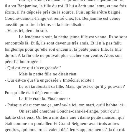
il a vu Benjamine, la fille du roi. Il lui a écrit une lettre, et une fois
écrite, il l’a déposée près de la source. Puis, après s’être baigné,
Couche-dans-la-Fange est rentré chez lui. Benjamine est venue
aussitôt pour lire la lettre. et la lettre disait :
- Viens ici, demain soir.
Le lendemain soir, la petite jeune fille est venue. Ils se sont
rencontrés là. Et là, ils sont devenus très amis. Et il n’a pas fallu
longtemps pour qu’elle soit enceinte, la petite jeune fille, la fille
du roi. A la fin elle ne pouvait plus cacher son ventre. Alors son
père l’a interrogée :
- Qui est-ce qui t’a engrossée ?
Mais la petite fille ne disait rien.
- Qui est-ce qui t’a engrossée ? Imbécile, idiote !
Le roi tarabustait sa fille. Mais, qu’est-ce qu’il y pouvait ?
Puisqu’elle était déjà enceinte !
La fille était là. Finalement :
- Puisque c’est comme ça, amène-le ici, ton mari, qu’il habite ici…
On est allé chercher Couche-dans-la-Fange, pour qu’il
habite chez eux. On les a mis dans une vilaine petite maison, qui
était comme un poulailler. Et Grand-Seigneur avait trois autres
gendres, qui tous trois avaient déjà leurs appartements à la du roi.