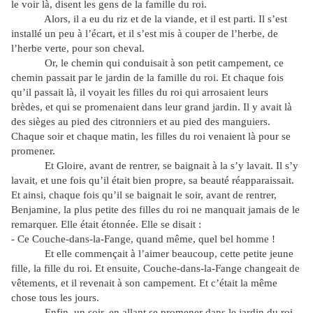
le voir là, disent les gens de la famille du roi.
Alors, il a eu du riz et de la viande, et il est parti. Il s’est
installé un peu à l’écart, et il s’est mis à couper de l’herbe, de
l’herbe verte, pour son cheval.
Or, le chemin qui conduisait à son petit campement, ce
chemin passait par le jardin de la famille du roi. Et chaque fois
qu’il passait là, il voyait les filles du roi qui arrosaient leurs
brèdes, et qui se promenaient dans leur grand jardin. Il y avait là
des sièges au pied des citronniers et au pied des manguiers.
Chaque soir et chaque matin, les filles du roi venaient là pour se
promener.
Et Gloire, avant de rentrer, se baignait à la s’y lavait. Il s’y
lavait, et une fois qu’il était bien propre, sa beauté réapparaissait.
Et ainsi, chaque fois qu’il se baignait le soir, avant de rentrer,
Benjamine, la plus petite des filles du roi ne manquait jamais de le
remarquer. Elle était étonnée. Elle se disait :
- Ce Couche-dans-la-Fange, quand même, quel bel homme !
Et elle commençait à l’aimer beaucoup, cette petite jeune
fille, la fille du roi. Et ensuite, Couche-dans-la-Fange changeait de
vêtements, et il revenait à son campement. Et c’était la même
chose tous les jours.
Enfin, un soir, en allant se promener dans le jardin du roi,