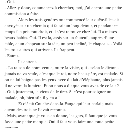
- Oui.
- Allez-y donc, commencez à chercher, moi, j’ai encore une petite
commission à faire.
Alors les trois gendres ont commencé leur quête.il les ait
envoyés sur un chemin qui faisait un long détour, et pendant ce
temps il a pris tout droit, et il s’est retrouvé chez lui. Il a misses
beaux habits. Oui. Il est là, assis sur un fauteuil, auprès d’une
table, et un chapeau sur la tête, un peu incliné, le chapeau… Voilà
les trois autres qui arrivent. Ils frappent.
- Entrez.
Ils entrent.
- La raison de notre venue, outre la visite, qui - selon le dicton -
jamais ne va seule, c’est que le roi, notre beau-père, est malade. Si
on ne lui baigne pas les yeux avec du lait d’éléphante, plus jamais
il ne verra la lumière. Et on nous a dit que vous avez de ce lait ?
- Oui, justement, je viens de le tirer. Si c’est pour soigner un
malade, oh, bien sûr, il y en a !
Et c’était Couche-dans-la-Fange qui leur parlait, mais
aucun des trois ne l’avait reconnu.
- Mais, avant que je vous en donne, les gars, il faut que je vous
fasse une petite marque. Oui il faut vous faire une toute petite
marque.