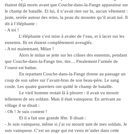
étaient déjà morts avant que Couche-dans-la-Fange apparaisse sur
le champ de bataille. Et lui, il n’avait rien sur lu, aucun vêtement :
juste, serrée autour des reins, la peau du monstre qu’il avait tué. Il
dit à l’éléphante :
- A toi !
L’éléphante s’est mise à avaler de l’eau, et à lacer sur les
ennemis. Ils en étaient complètement aveuglés.
- A toi maintenant, Milan !
Alors le milan se jette sur les crânes des ennemis, pendant
que Couche-dans-la-Fange tire, tire… Finalement l’armée de
l’ouest est battue.
En repartant Couche-dans-la-Fange donne au passage un
coup de son sabre sur l’avant-bras de son beau-père. Le sang
coule. Les quatre guerriers ont quitté le champ de bataille.
Le vieil homme restait là à pleurer : il avait vu mourir
tellement de ses soldats. Mais il était vainqueur. En arrivant au
village il se disait :
- Oh ! Je suis content !
Et il a fait une grande fête. Il disait :
- Je suis vainqueur, même si j’ai vu mourir tant de mes soldats. Je
suis vainqueur. C’est un ange qui est venu m’aider dans cette