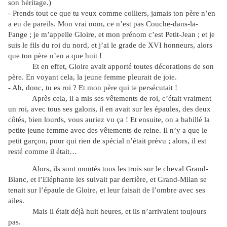
son héritage.)
- Prends tout ce que tu veux comme colliers, jamais ton père n’en
a eu de pareils. Mon vrai nom, ce n’est pas Couche-dans-la-
Fange ; je m’appelle Gloire, et mon prénom c’est Petit-Jean ; et je
suis le fils du roi du nord, et j’ai le grade de XVI honneurs, alors
que ton père n’en a que huit !
Et en effet, Gloire avait apporté toutes décorations de son
père. En voyant cela, la jeune femme pleurait de joie.
- Ah, donc, tu es roi ? Et mon père qui te persécutait !
Après cela, il a mis ses vêtements de roi, c’était vraiment
un roi, avec tous ses galons, il en avait sur les épaules, des deux
côtés, bien lourds, vous auriez vu ça ! Et ensuite, on a habillé la
petite jeune femme avec des vêtements de reine. Il n’y a que le
petit garçon, pour qui rien de spécial n’était prévu ; alors, il est
resté comme il était…
Alors, ils sont montés tous les trois sur le cheval Grand-
Blanc, et l’Eléphante les suivait par derrière, et Grand-Milan se
tenait sur l’épaule de Gloire, et leur faisait de l’ombre avec ses
ailes.
Mais il était déjà huit heures, et ils n’arrivaient toujours
pas.