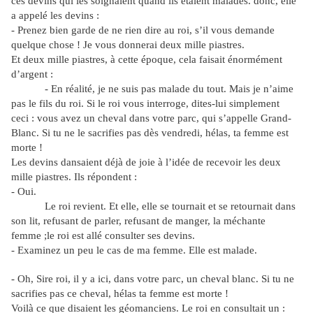
ces devins qui les soignaient quand ils étaient malades. donc, elle
a appelé les devins :
- Prenez bien garde de ne rien dire au roi, s’il vous demande
quelque chose ! Je vous donnerai deux mille piastres.
Et deux mille piastres, à cette époque, cela faisait énormément
d’argent :
- En réalité, je ne suis pas malade du tout. Mais je n’aime
pas le fils du roi. Si le roi vous interroge, dites-lui simplement
ceci : vous avez un cheval dans votre parc, qui s’appelle Grand-
Blanc. Si tu ne le sacrifies pas dès vendredi, hélas, ta femme est
morte !
Les devins dansaient déjà de joie à l’idée de recevoir les deux
mille piastres. Ils répondent :
- Oui.
Le roi revient. Et elle, elle se tournait et se retournait dans
son lit, refusant de parler, refusant de manger, la méchante
femme ;le roi est allé consulter ses devins.
- Examinez un peu le cas de ma femme. Elle est malade.
- Oh, Sire roi, il y a ici, dans votre parc, un cheval blanc. Si tu ne
sacrifies pas ce cheval, hélas ta femme est morte !
Voilà ce que disaient les géomanciens. Le roi en consultait un :