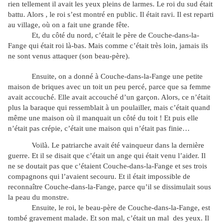
rien tellement il avait les yeux pleins de larmes. Le roi du sud était
battu. Alors , le roi s’est montré en public. Il était ravi. Il est reparti
au village, où on a fait une grande fête.
Et, du côté du nord, c’était le père de Couche-dans-la-
Fange qui était roi là-bas. Mais comme c’était très loin, jamais ils
ne sont venus attaquer (son beau-père).
Ensuite, on a donné à Couche-dans-la-Fange une petite
maison de briques avec un toit un peu percé, parce que sa femme
avait accouché. Elle avait accouché d’un garçon. Alors, ce n’était
plus la baraque qui ressemblait à un poulailler, mais c’était quand
même une maison où il manquait un côté du toit ! Et puis elle
n’était pas crépie, c’était une maison qui n’était pas finie…
Voilà. Le patriarche avait été vainqueur dans la dernière
guerre. Et il se disait que c’était un ange qui était venu l’aider. Il
ne se doutait pas que c’étaient Couche-dans-la-Fange et ses trois
compagnons qui l’avaient secouru. Et il était impossible de
reconnaître Couche-dans-la-Fange, parce qu’il se dissimulait sous
la peau du monstre.
Ensuite, le roi, le beau-père de Couche-dans-la-Fange, est
tombé gravement malade. Et son mal, c’était un mal des yeux. Il