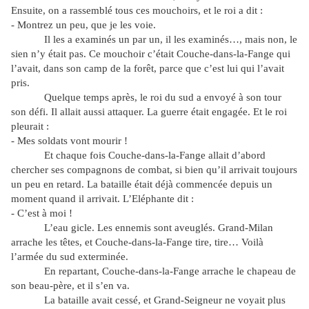
Ensuite, on a rassemblé tous ces mouchoirs, et le roi a dit :
- Montrez un peu, que je les voie.
Il les a examinés un par un, il les examinés…, mais non, le
sien n’y était pas. Ce mouchoir c’était Couche-dans-la-Fange qui
l’avait, dans son camp de la forêt, parce que c’est lui qui l’avait
pris.
Quelque temps après, le roi du sud a envoyé à son tour
son défi. Il allait aussi attaquer. La guerre était engagée. Et le roi
pleurait :
- Mes soldats vont mourir !
Et chaque fois Couche-dans-la-Fange allait d’abord
chercher ses compagnons de combat, si bien qu’il arrivait toujours
un peu en retard. La bataille était déjà commencée depuis un
moment quand il arrivait. L’Eléphante dit :
- C’est à moi !
L’eau gicle. Les ennemis sont aveuglés. Grand-Milan
arrache les têtes, et Couche-dans-la-Fange tire, tire… Voilà
l’armée du sud exterminée.
En repartant, Couche-dans-la-Fange arrache le chapeau de
son beau-père, et il s’en va.
La bataille avait cessé, et Grand-Seigneur ne voyait plus