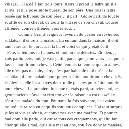
village… Il a déjà fait trois tours. Alors il prend la lettre qu’il a
écrite, et il la pose sur le bureau de son père. Une fois la lettre
posée sur le bureau de son père… il part ! Gloire part, de tout le
souffle de son cheval, de toute la vitesse de son cheval. Course
effrénée, course effrénée, vers le sud…
Comme Grand-Seigneur revenait de passer en revue ses
soldats, n il entre à la maison. En entrant dans la maison, il voit
une lettre sur le bureau. Il la lit, et voici ce qui y était écrit :
- Père, ta femme, tu l’aimes, et moi, tu me détestes. Eh bien, je
vais partir, père, oui, je vais partit, parce que je ne veux pas que tu
fasses mourir mon cheval. Cette femme, ta femme que tu aimes,
elle n’est pas malade, père, c’est par haine de moi qu’elle fait
semblant d’être malade pour pouvoir faire mourir mon cheval. Et
les devins, elle les a payés deux mille piastres pour faire mourir
mon cheval. La première fois que tu étais parti, souviens-toi, tes
géomanciens n’avaient rien trouvé : la raison en est qu »ellke
n’est pas malade du tout. Pourtant, la fois suivante, ils avaient
trouvé : la raison en et qu’ils sont tous complices. J’ai tout surpris,
je les ai vus se réunir, et converser avec ma marâtre. Et pour ce
mal dont elle parle, qui cause tous ces craquements, qui lui fait
crier qu’elle a mal, qu’elle a mal au dos, soulève donc le matelas,