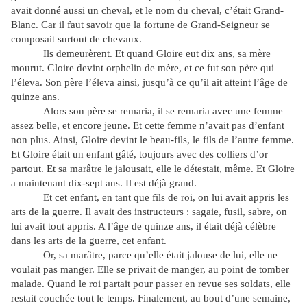
avait donné aussi un cheval, et le nom du cheval, c’était Grand-
Blanc. Car il faut savoir que la fortune de Grand-Seigneur se
composait surtout de chevaux.
Ils demeurèrent. Et quand Gloire eut dix ans, sa mère
mourut. Gloire devint orphelin de mère, et ce fut son père qui
l’éleva. Son père l’éleva ainsi, jusqu’à ce qu’il ait atteint l’âge de
quinze ans.
Alors son père se remaria, il se remaria avec une femme
assez belle, et encore jeune. Et cette femme n’avait pas d’enfant
non plus. Ainsi, Gloire devint le beau-fils, le fils de l’autre femme.
Et Gloire était un enfant gâté, toujours avec des colliers d’or
partout. Et sa marâtre le jalousait, elle le détestait, même. Et Gloire
a maintenant dix-sept ans. Il est déjà grand.
Et cet enfant, en tant que fils de roi, on lui avait appris les
arts de la guerre. Il avait des instructeurs : sagaie, fusil, sabre, on
lui avait tout appris. A l’âge de quinze ans, il était déjà célèbre
dans les arts de la guerre, cet enfant.
Or, sa marâtre, parce qu’elle était jalouse de lui, elle ne
voulait pas manger. Elle se privait de manger, au point de tomber
malade. Quand le roi partait pour passer en revue ses soldats, elle
restait couchée tout le temps. Finalement, au bout d’une semaine,