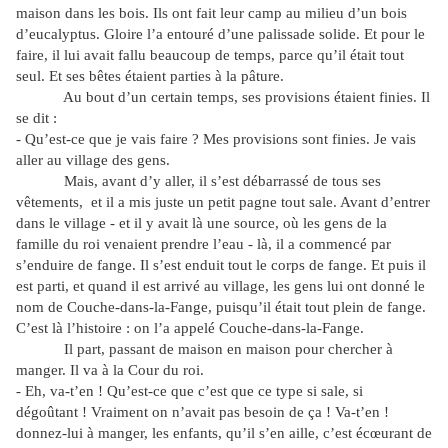
maison dans les bois. Ils ont fait leur camp au milieu d’un bois
d’eucalyptus. Gloire l’a entouré d’une palissade solide. Et pour le
faire, il lui avait fallu beaucoup de temps, parce qu’il était tout
seul. Et ses bêtes étaient parties à la pâture.
Au bout d’un certain temps, ses provisions étaient finies. Il
se dit :
- Qu’est-ce que je vais faire ? Mes provisions sont finies. Je vais
aller au village des gens.
Mais, avant d’y aller, il s’est débarrassé de tous ses
vêtements, et il a mis juste un petit pagne tout sale. Avant d’entrer
dans le village - et il y avait là une source, où les gens de la
famille du roi venaient prendre l’eau - là, il a commencé par
s’enduire de fange. Il s’est enduit tout le corps de fange. Et puis il
est parti, et quand il est arrivé au village, les gens lui ont donné le
nom de Couche-dans-la-Fange, puisqu’il était tout plein de fange.
C’est là l’histoire : on l’a appelé Couche-dans-la-Fange.
Il part, passant de maison en maison pour chercher à
manger. Il va à la Cour du roi.
- Eh, va-t’en ! Qu’est-ce que c’est que ce type si sale, si
dégoûtant ! Vraiment on n’avait pas besoin de ça ! Va-t’en !
donnez-lui à manger, les enfants, qu’il s’en aille, c’est écœurant de