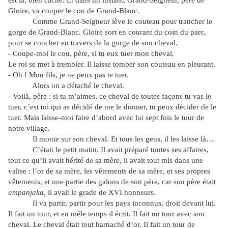
Gloire, va couper le cou de Grand-Blanc.
Comme Grand-Seigneur lève le couteau pour trancher le
gorge de Grand-Blanc. Gloire sort en courant du coin du parc,
pour se coucher en travers de la gorge de son cheval.
- Coupe-moi le cou, père, si tu eux tuer mon cheval.
Le roi se met à trembler. Il laisse tomber son couteau en pleurant.
- Oh ! Mon fils, je ne peux pas te tuer.
Alors on a détaché le cheval.
- Voilà, père : si tu m’aimes, ce cheval de toutes façons tu vas le
tuer, c’est toi qui as décidé de me le donner, tu peux décider de le
tuer. Mais laisse-moi faire d’abord avec lui sept fois le tour de
notre village.
Il monte sur son cheval. Et tous les gens, il les laisse là…
C’était le petit matin. Il avait préparé toutes ses affaires,
tout ce qu’il avait hérité de sa mère, il avait tout mis dans une
valise : l’or de sa mère, les vêtements de sa mère, et ses propres
vêtements, et une partie des galons de son père, car son père était
ampanjaka,
il avait le grade de XVI honneurs.
Il va partir, partir pour les pays inconnus, droit devant lui.
Il fait un tour, et en mêle temps il écrit. Il fait un tour avec son
cheval. Le cheval était tout harnaché d’or. Il fait un tour de