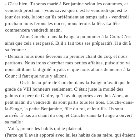
- C’est bien. Tu seras marié à Benjamine selon les coutumes, et
vendredi prochain - vous savez que c’est le vendredi qui est le
jour des rois, le jour qu’ils préféraient au temps jadis - vendredi
prochain nous ferons les noces, nous ferons la fête. La fête
commencera vendredi matin.
Alors Couche-dans-la-Fange a pu monter à la Cour. C’est
ainsi que cela s'es
t passé. Et il a fait tous ses préparatifs. Il a dit à
sa femme :
- Demain nous nous lèverons au premier chant du coq, et nous
partirons. Nous irons chercher mes petites affaires, puisqu’on va
nous attribuer la dignité royale, et que nous allons demeurer à la
Cour ; il faut que nous y allions.
Or, le beau-père de Couche-dans-la-Fange n’avait que le
grade de VIII honneurs seulement. C’était juste la moitié des
galons du père de Gloire, qu’il avait apportés avec lui. Alors, au
petit matin du vendredi, ils sont partis tous les trois, Couche-dans-
la-Fange, la petite Benjamine, fille du roi, et leur fils. Ils sont
arrivés là-bas au chant du coq, et Couche-dans-la-Fange a ouvert
sa malle :
- Voilà, prends les habits qui te plaisent.
(Parce qu’il avait apporté avec lui les habits de sa mère, qui étaient