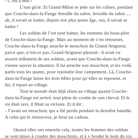
- C’est à moi !
L’eau gicle. Et Grand-Milan se jette sur les crânes, pendant
que Couche-dans-la-Fange ferraille du sabre, ferraille du sabre…,
ah, il savait se battre, depuis son plus jeune âge, oui, il savait se
battre !
Les soldats de l’est sont battus, les ennemis du beau-père
de Couche-dans-la-Fange. Mais au moment de s’en retourner,
Couche-dans-la-Fange arrache le mouchoir de Grand-Seigneur,
parce que, n’est-ce pas, Grand-Seigneur pleurait : il avait vu
mourir tellement de ses soldats, avant que Couche-dans-la-Fange
vienne sauver la situation. Il lui arrache son mouchoir, et les voilà
partis tous les quatre, pour rejoindre leur campement. Là, Couche-
dans-la-Fange laisse les trois bêtes pour qu’elles se reposent, et
lui, il repart au village.
Tout le monde était déjà réuni au village quand Couche-
dans-la-Fange est arrivé, tout plein de crottin de son cheval. Et le
roi était ravi, il fêtait sa victoire. Et il dit :
- J’avais un mouchoir, qui a été perdu pendant la dernière bataille.
A celui qui le retrouvera, je ferai un cadeau.
Quand elles ont entendu cela, toutes les femmes des soldats
se sont mises à coudre des mouchoirs, et à y broder le nom du roi.