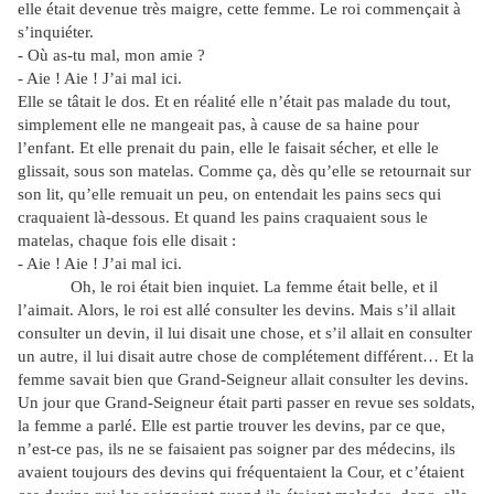
elle était devenue très maigre, cette femme. Le roi commençait à
s’inquiéter.
- Où as-tu mal, mon amie ?
- Aie ! Aie ! J’ai mal ici.
Elle se tâtait le dos. Et en réalité elle n’était pas malade du tout,
simplement elle ne mangeait pas, à cause de sa haine pour
l’enfant. Et elle prenait du pain, elle le faisait sécher, et elle le
glissait, sous son matelas. Comme ça, dès qu’elle se retournait sur
son lit, qu’elle remuait un peu, on entendait les pains secs qui
craquaient là-dessous. Et quand les pains craquaient sous le
matelas, chaque fois elle disait :
- Aie ! Aie ! J’ai mal ici.
Oh, le roi était bien inquiet. La femme était belle, et il
l’aimait. Alors, le roi est allé consulter les devins. Mais s’il allait
consulter un devin, il lui disait une chose, et s’il allait en consulter
un autre, il lui disait autre chose de complétement différent… Et la
femme savait bien que Grand-Seigneur allait consulter les devins.
Un jour que Grand-Seigneur était parti passer en revue ses soldats,
la femme a parlé. Elle est partie trouver les devins, par ce que,
n’est-ce pas, ils ne se faisaient pas soigner par des médecins, ils
avaient toujours des devins qui fréquentaient la Cour, et c’étaient