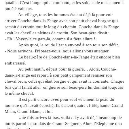
bataille. C’est l’ange qui a combattu, et les soldats de mes ennemis
ont été vaincus.
Au village, tous les hommes étaient déjà là pour voir
arriver Couche-dans-la-Fange avec son petit cheval borgne qui
semait du crottin tout le long du chemin. Couche-dans-la-Fange
avait les chevilles pleines de crottin. Son beau-père disait :
- Eh ! Voyez-le ce gars-là, comme il a fière allure !
Après quoi, le roi de l’est a envoyé à son tour son défi :
- Nous arrivons. Préparez-vous, nous allons vous attaquer.
Le beau-père de Couche-dans-la-Fange était encore bien
embarrassé.
Au petit matin, départ pour la guerre… Alors, Couche-
dans-la-Fange est reparti à son petit campement remiser son
cheval brun, celui qui était borgne et qui avait la courante. Chaque
fois qu’il fallait aller en guerre son beau-père lui donnait toujours
le même cheval.
Il est parti encore avec pour seul vêtement la peau du
monstre qu’il avait écorché. Ils étaient quatre : l’Eléphante, Grand-
Milan, Grand-Blanc, et lui.
Une fois arrivés là-bas, voilà : il y avait déjà beaucoup de
morts parmi les soldats de Grand-Seigneur. Alors l’Eléphante dit :