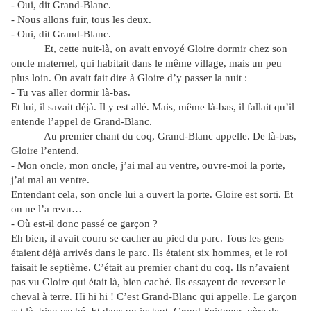
- Oui, dit Grand-Blanc.
- Nous allons fuir, tous les deux.
- Oui, dit Grand-Blanc.
Et, cette nuit-là, on avait envoyé Gloire dormir chez son
oncle maternel, qui habitait dans le même village, mais un peu
plus loin. On avait fait dire à Gloire d’y passer la nuit :
- Tu vas aller dormir là-bas.
Et lui, il savait déjà. Il y est allé. Mais, même là-bas, il fallait qu’il
entende l’appel de Grand-Blanc.
Au premier chant du coq, Grand-Blanc appelle. De là-bas,
Gloire l’entend.
- Mon oncle, mon oncle, j’ai mal au ventre, ouvre-moi la porte,
j’ai mal au ventre.
Entendant cela, son oncle lui a ouvert la porte. Gloire est sorti. Et
on ne l’a revu…
- Où est-il donc passé ce garçon ?
Eh bien, il avait couru se cacher au pied du parc. Tous les gens
étaient déjà arrivés dans le parc. Ils étaient six hommes, et le roi
faisait le septième. C’était au premier chant du coq. Ils n’avaient
pas vu Gloire qui était là, bien caché. Ils essayent de reverser le
cheval à terre. Hi hi hi ! C’est Grand-Blanc qui appelle. Le garçon
est là, bien caché. Et dans un instant, Grand-Seigneur, père de