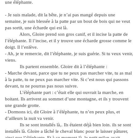
une éléphante.
- Je suis malade, dit la bête, je n’ai pas mangé depuis une
semaine, je suis blessée à la patte par un bout de bois qui ne veut
pas sortit, une écharde qui est là.
Alors, Gloire prend son gros canif, et il incise la patte de
l’éléphante. Il l’incise, et il y trouve une écharde grosse comme le
doigt. Il l’enlève.
- Ah, je te remercie, dit l’éléphante, je suis guérie. Si tu veux venir,
viens.
Ils partent ensemble. Gloire dit à l’éléphante :
- Marche devant, parce que tu ne peux pas marcher vite, tu as mal
à la patte, tu ne peux pas marcher vite. Si c’est nous qui passons
devant, tu ne pourras pas nous suivre.
L’éléphante part : c’était elle qui ouvrait la marche, en
boitant. Ils arrivent au sommet d’une montagne, et ils y trouvent
une grande grotte.
- Dormons ici, dit Gloire à l’éléphante, tu n’en peux plus, et
d’ailleurs la nuit va venir.
Ils se sont installés là,. Ils étaient déjà bien loin. ils se sont
installés là. Gloire a lâché le cheval blanc pour le laisser pâturer,
ainsi que l’éléphante. Et à ce moment-là, le petit milan avait