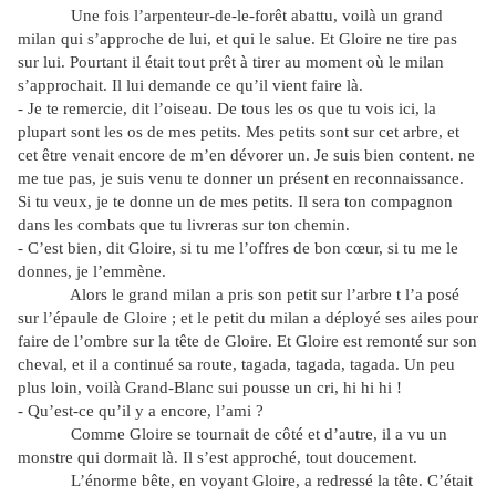
Une fois l’arpenteur-de-le-forêt abattu, voilà un grand
milan qui s’approche de lui, et qui le salue. Et Gloire ne tire pas
sur lui. Pourtant il était tout prêt à tirer au moment où le milan
s’approchait. Il lui demande ce qu’il vient faire là.
- Je te remercie, dit l’oiseau. De tous les os que tu vois ici, la
plupart sont les os de mes petits. Mes petits sont sur cet arbre, et
cet être venait encore de m’en dévorer un. Je suis bien content. ne
me tue pas, je suis venu te donner un présent en reconnaissance.
Si tu veux, je te donne un de mes petits. Il sera ton compagnon
dans les combats que tu livreras sur ton chemin.
- C’est bien, dit Gloire, si tu me l’offres de bon cœur, si tu me le
donnes, je l’emmène.
Alors le grand milan a pris son petit sur l’arbre t l’a posé
sur l’épaule de Gloire ; et le petit du milan a déployé ses ailes pour
faire de l’ombre sur la tête de Gloire. Et Gloire est remonté sur son
cheval, et il a continué sa route, tagada, tagada, tagada. Un peu
plus loin, voilà Grand-Blanc sui pousse un cri, hi hi hi !
- Qu’est-ce qu’il y a encore, l’ami ?
Comme Gloire se tournait de côté et d’autre, il a vu un
monstre qui dormait là. Il s’est approché, tout doucement.
L’énorme bête, en voyant Gloire, a redressé la tête. C’était