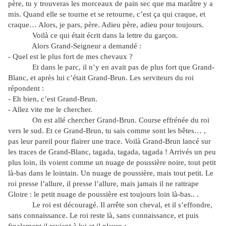
père, tu y trouveras les morceaux de pain sec que ma marâtre y a
mis. Quand elle se tourne et se retourne, c’est ça qui craque, et
craque… Alors, je pars, père. Adieu père, adieu pour toujours.
Voilà ce qui était écrit dans la lettre du garçon.
Alors Grand-Seigneur a demandé :
- Quel est le plus fort de mes chevaux ?
Et dans le parc, il n’y en avait pas de plus fort que Grand-
Blanc, et après lui c’était Grand-Brun. Les serviteurs du roi
répondent :
- Eh bien, c’est Grand-Brun.
- Allez vite me le chercher.
On est allé chercher Grand-Brun. Course effrénée du roi
vers le sud. Et ce Grand-Brun, tu sais comme sont les bêtes… ,
pas leur pareil pour flairer une trace. Voilà Grand-Brun lancé sur
les traces de Grand-Blanc, tagada, tagada, tagada ! Arrivés un peu
plus loin, ils voient comme un nuage de poussière noire, tout petit
là-bas dans le lointain. Un nuage de poussière, mais tout petit. Le
roi presse l’allure, il presse l’allure, mais jamais il ne rattrape
Gloire : le petit nuage de poussière est toujours loin là-bas.. .
Le roi est découragé. Il arrête son cheval, et il s’effondre,
sans connaissance. Le roi reste là, sans connaissance, et puis
finalement il revient à lui et il pleure :