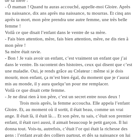
de sa mère :
- Ô maman ! Quand tu auras accouché, appelle-moi Gloire. Après
ma naissance, dix ans après ma naissance, tu mourras. Et cinq ans
après ta mort, mon père prendra une autre femme, une très belle
femme !
Voilà ce que disait l’enfant dans le ventre de sa mère.
- Fais bien attention, mère, fais bien attention, mère, ne dis rien à
mon père !
Sa mère était ravie.
- Bon ! Je vais avoir un enfant, c’est vraiment un enfant que j’ai
dans le ventre. Ils racontent des histoires, ceux qui disent que c’est
une maladie. Oui, je rends grâce au Créateur : même si je dois
mourir, mon enfant, ça m’est bien égal, du moment que je t’aurai
mis au monde, il y aura quelqu’un pour me remplacer.
Voilà ce que disait cette femme.
- Je ne dirai rien à ton père, c’est un secret entre nous deux !
Trois mois après, la femme accoucha. Elle appela l’enfant
Gloire. Et, au moment où il sortit, il était beau, comme un vrai
ange. Il était là, il était là… Et son père, tu sais, c’était son premier
enfant, il était ravi aussi, il aimait beaucoup le petit garçon. Il lui
donna tout. Vois-tu, autrefois, c’était l’or qui était la richesse des
gens : l’enfant avait des colliers partout, et dès sa naissance on lui