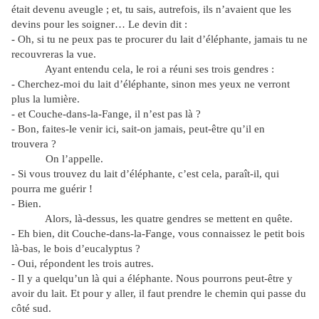
était devenu aveugle ; et, tu sais, autrefois, ils n’avaient que les
devins pour les soigner… Le devin dit :
- Oh, si tu ne peux pas te procurer du lait d’éléphante, jamais tu ne
recouvreras la vue.
Ayant entendu cela, le roi a réuni ses trois gendres :
- Cherchez-moi du lait d’éléphante, sinon mes yeux ne verront
plus la lumière.
- et Couche-dans-la-Fange, il n’est pas là ?
- Bon, faites-le venir ici, sait-on jamais, peut-être qu’il en
trouvera ?
On l’appelle.
- Si vous trouvez du lait d’éléphante, c’est cela, paraît-il, qui
pourra me guérir !
- Bien.
Alors, là-dessus, les quatre gendres se mettent en quête.
- Eh bien, dit Couche-dans-la-Fange, vous connaissez le petit bois
là-bas, le bois d’eucalyptus ?
- Oui, répondent les trois autres.
- Il y a quelqu’un là qui a éléphante. Nous pourrons peut-être y
avoir du lait. Et pour y aller, il faut prendre le chemin qui passe du
côté sud.