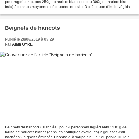
pour ragoût en cubes 250g de haricot blanc sec (ou 300g de haricot blanc
frais) 2 tomates moyennes découpées en cube 3 c. à soupe d’huile végétale
1 gros oignon haché 1 demi-gousse...
Beignets de haricots
Publié le 28/06/2019 à 05:29
Par
Alain GYRE
Beignets de haricots Quantités : pour 4 personnes Ingrédients : 400 g de
farine de haricots blancs (dans les boutiques exotiques) 2 gousses d'ail
hachées 2 oignons émincés 1 bonne c. à soupe d'huile Sel, poivre Huile de