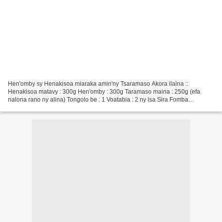
Hen'omby sy Henakisoa miaraka amin'ny Tsaramaso Akora ilaina ::
Henakisoa matavy : 300g Hen'omby : 300g Taramaso maina : 250g (efa
nalona rano ny alina) Tongolo be : 1 Voatabia : 2 ny isa Sira Fomba
fikarakarana : Mandraho ny tsaramaso: - Andrahoina mialoha...