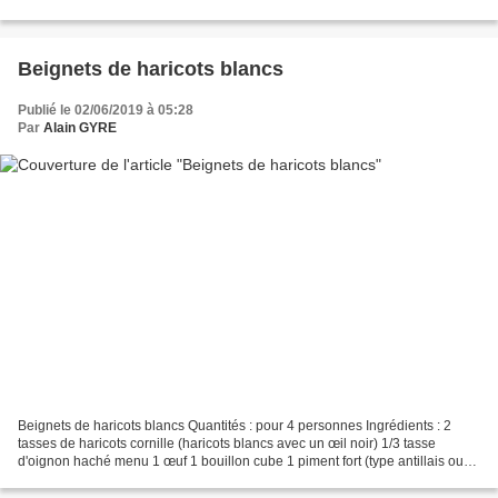
friture Préparation : Mélangez...
Beignets de haricots blancs
Publié le 02/06/2019 à 05:28
Par
Alain GYRE
Beignets de haricots blancs Quantités : pour 4 personnes Ingrédients : 2
tasses de haricots cornille (haricots blancs avec un œil noir) 1/3 tasse
d'oignon haché menu 1 œuf 1 bouillon cube 1 piment fort (type antillais ou
oiseau) Poivre Sel Préparation...