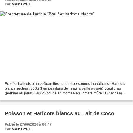
Par
Alain GYRE
Bœuf et haricots blancs Quantités : pour 4 personnes Ingrédients : Haricots
blancs séchés : 300g (trempés dans de l’eau la veille au soir) Bœuf gras
(poitrine ou jarret) : 400g (coupé en morceaux) Tomate mûre : 1 (hachée)
Gros oignon : 1 (haché) Ail :...
Poisson et Haricots blancs au Lait de Coco
Publié le 27/06/2026 à 06:47
Par
Alain GYRE