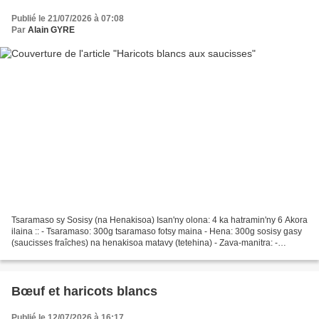
Publié le 21/07/2026 à 07:08
Par
Alain GYRE
Tsaramaso sy Sosisy (na Henakisoa) Isan'ny olona: 4 ka hatramin'ny 6 Akora
ilaina :: - Tsaramaso: 300g tsaramaso fotsy maina - Hena: 300g sosisy gasy
(saucisses fraîches) na henakisoa matavy (tetehina) - Zava-manitra: -
Tongolobe 1 lehibe (voatetika)...
Bœuf et haricots blancs
Publié le 12/07/2026 à 16:17