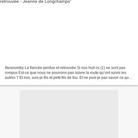
Ifaranomby La fiancée perdue et retrouvée Si nos huit os (1) ne sont pas
rompus Est-ce que nous ne pourrons pas suivre la route qu’ont suivis les
autres ? Et moi, suis-je fils et petit-fils de fou. Et ne puis-je pas savoir ce que
savent les Anciens ?...