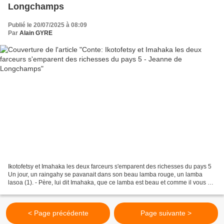
Longchamps
Publié le 20/07/2025 à 08:09
Par
Alain GYRE
Ikotofetsy et Imahaka les deux farceurs s'emparent des richesses du pays 5
Un jour, un raingahy se pavanait dans son beau lamba rouge, un lamba
lasoa (1). - Père, lui dit Imahaka, que ce lamba est beau et comme il vous va
bien… Quel merveilleux lamba…...
< Page précédente
Page suivante >